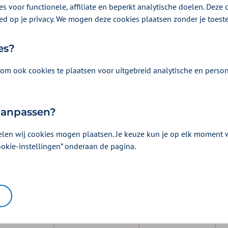
s voor functionele, affiliate en beperkt analytische doelen. Deze c
ed op je privacy. We mogen deze cookies plaatsen zonder je toes
es?
om ook cookies te plaatsen voor uitgebreid analytische en person
e basisverzekering
 aanpassen?
un gezinsleden zelf hoeveel premie zij betalen. Men kan kiezen u
elen wij cookies mogen plaatsen. Je keuze kun je op elk moment wi
eft men vrije keuze uit het eigen risico en de aanvullende verzeker
ookie-instellingen” onderaan de pagina.
ende dienstverlening.
zen van de juiste zorgverzekering? Dan kan de handige
keuzehul
s Plus Module
Aanvullend Handel
Aanvullend Tand
E