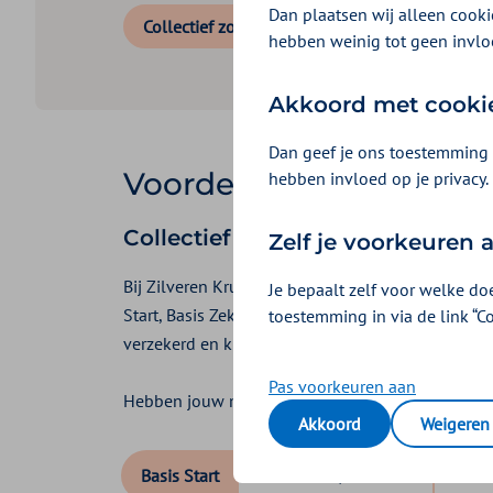
Dan plaatsen wij alleen cookie
Collectief zorgcontract aanvragen
hebben weinig tot geen invlo
Akkoord met cooki
Dan geef je ons toestemming 
Voordelige premie op d
hebben invloed op je privacy.
Collectief zorgcontract 2026
Zelf je voorkeuren
Bij Zilveren Kruis bepalen jouw medewerkers en h
Je bepaalt zelf voor welke do
Start, Basis Zeker, Basis Exclusief. Daarnaast he
toestemming in via de link “C
verzekerd en kunnen zij rekenen op onze uitstek
Pas voorkeuren aan
Hebben jouw medewerkers hulp nodig bij het kie
Akkoord
Weigeren
Basis Start
Basis Zeker/Exclusief
Basi