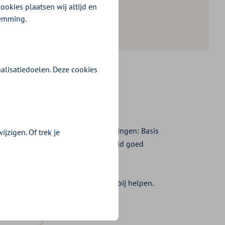
ookies plaatsen wij altijd en
temming.
alisatiedoelen. Deze cookies
it één van onze drie basisverzekeringen: Basis
jzigen. Of trek je
ingen. Zo zijn jouw medewerkers altijd goed
p tool
in de premieberekening hierbij helpen.
xtra Vitaal