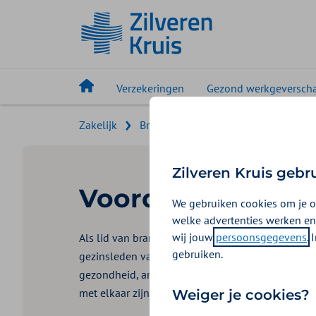
Verzekeringen
Gezond werkgeversch
Zakelijk
Branche-organisaties
VGB
Zilveren Kruis gebr
Voordelen voor 
We gebruiken cookies om je o
welke advertenties werken en
wij jouw
persoonsgegevens
.
Als lid van branchevereniging VGB profiteren u
gebruiken.
gezinsleden van uitgebreide voordelen op het ge
gezondheid, arbeidsongeschiktheid en vitaliteit.
met elkaar zijn verbonden.
Weiger je cookies?