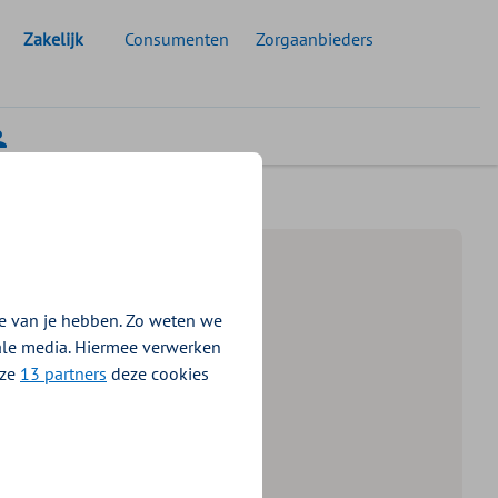
Geselecteerde doelgroep:
Zakelijk
Consumenten
Zorgaanbieders
e van je hebben. Zo weten we
iale media. Hiermee verwerken
nze
13 partners
deze cookies