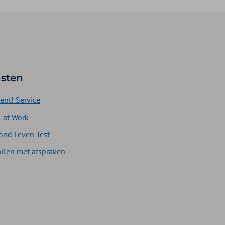
sten
ent! Service
l at Work
ond Leven Test
allen met afspraken