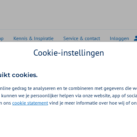
ap
Kennis & Inspiratie
Service & contact
Inloggen
Cookie-instellingen
uikt cookies.
VGB
nline gedrag te analyseren en te combineren met gegevens die w
 kunnen we je persoonlijker helpen via onze website, app of soc
 In ons
cookie statement
vind je meer informatie over hoe wij of o
, uw medewerkers en hun
bied van zorg,
 Zaken die onlosmakelijk