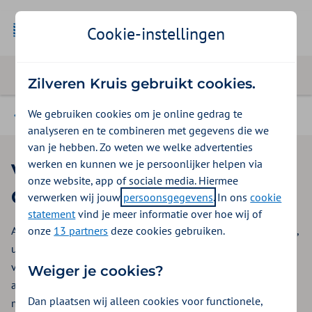
Geselecteer
Zakelijk
Cookie-instellingen
Zilveren Kruis gebruikt cookies.
We gebruiken cookies om je online gedrag te
Branche-organisaties
analyseren en te combineren met gegevens die we
van je hebben. Zo weten we welke advertenties
werken en kunnen we je persoonlijker helpen via
Voordelen voor Federatie
onze website, app of sociale media. Hiermee
Cultuur
verwerken wij jouw
persoonsgegevens
. In ons
cookie
statement
vind je meer informatie over hoe wij of
onze
13 partners
deze cookies gebruiken.
Als lid van branchevereniging Federatie Cultuur profiteren u,
uw medewerkers en hun gezinsleden van uitgebreide
voordelen op het gebied van zorg, gezondheid,
Weiger je cookies?
arbeidsongeschiktheid en vitaliteit. Zaken die onlosmakelijk
Dan plaatsen wij alleen cookies voor functionele,
met elkaar zijn verbonden.