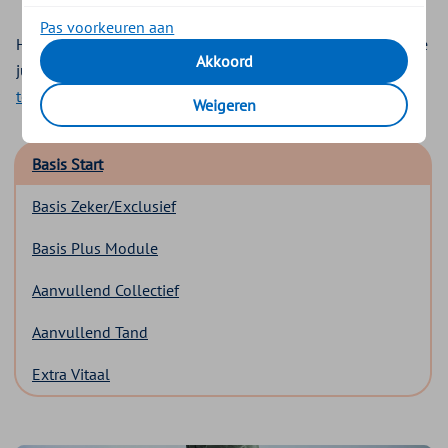
Pas voorkeuren aan
Hebben jouw medewerkers hulp nodig bij het kiezen van de
Akkoord
juiste zorgverzekering? Dan kan de handige
keuzehulp
tool
in de premieberekening hierbij helpen.
Weigeren
Basis Start
Basis Zeker/Exclusief
Basis Plus Module
Aanvullend Collectief
Aanvullend Tand
Extra Vitaal