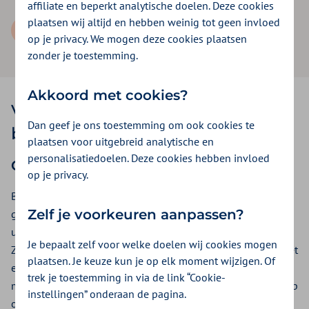
affiliate en beperkt analytische doelen. Deze cookies
plaatsen wij altijd en hebben weinig tot geen invloed
Collectief zorgcontract aanvragen
op je privacy. We mogen deze cookies plaatsen
zonder je toestemming.
Akkoord met cookies?
Voordelige premie op de
Dan geef je ons toestemming om ook cookies te
basisverzekering
plaatsen voor uitgebreid analytische en
personalisatiedoelen. Deze cookies hebben invloed
Collectief zorgcontract 2026
op je privacy.
Bij Zilveren Kruis bepalen jouw medewerkers en hun
Zelf je voorkeuren aanpassen?
gezinsleden zelf hoeveel premie zij betalen. Men kan kiezen
uit één van onze drie basisverzekeringen: Basis Start, Basis
Je bepaalt zelf voor welke doelen wij cookies mogen
Zeker, Basis Exclusief. Daarnaast heeft men vrije keuze uit het
plaatsen. Je keuze kun je op elk moment wijzigen. Of
eigen risico en de aanvullende verzekeringen. Zo zijn jouw
trek je toestemming in via de link “Cookie-
medewerkers altijd goed verzekerd en kunnen zij rekenen op
instellingen” onderaan de pagina.
onze uitstekende dienstverlening.