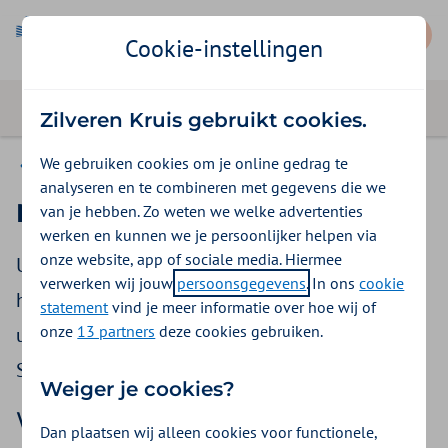
Mijn Zorgkantoor
Cookie-instellingen
Zilveren Kruis gebruikt cookies.
We gebruiken cookies om je online gedrag te
Zorg in natura
analyseren en te combineren met gegevens die we
Meer huishoudhulp
van je hebben. Zo weten we welke advertenties
werken en kunnen we je persoonlijker helpen via
onze website, app of sociale media. Hiermee
Uw zorgaanbieder zorgt dat u huishoudelijke
verwerken wij jouw
persoonsgegevens
. In ons
cookie
hulp krijgt. Uw zorgaanbieder kan ongeveer 2,5
statement
vind je meer informatie over hoe wij of
onze
13 partners
deze cookies gebruiken.
uur per week besteden aan huishoudelijke hulp.
Soms heeft u misschien meer hulp nodig.
Weiger je cookies?
Wat is huishoudelijke hulp?
Dan plaatsen wij alleen cookies voor functionele,