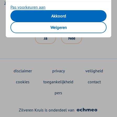
Zorgkantoor over de verdeling van de uren in uw MPT.
Pas voorkeuren aan
Akkoord
Was dit nuttig?
Weigeren
Ja
Nee
disclaimer
privacy
veiligheid
cookies
toegankelijkheid
contact
pers
Zilveren Kruis is onderdeel van