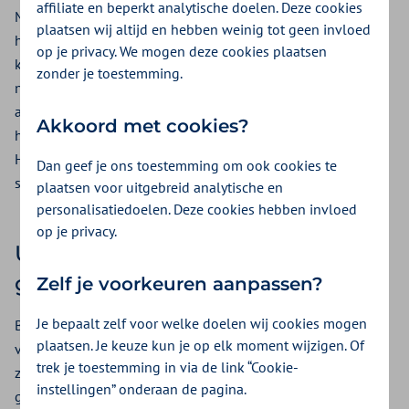
affiliate en beperkt analytische doelen. Deze cookies
Met huishoudelijke hulp bedoelen we het ondersteunen of
plaatsen wij altijd en hebben weinig tot geen invloed
het overnemen van huishoudelijke taken. Dit gebeurt bij
op je privacy. We mogen deze cookies plaatsen
klanten die door hun ziekte of beperking het huishouden
zonder je toestemming.
niet meer (helemaal) zelf kunnen doen. Denk bijvoorbeeld
aan opruimen, schoonmaken, het verzorgen van planten en
Akkoord met cookies?
huisdieren, bedden opmaken en de maaltijden klaarmaken.
Huishoudelijke hulp wordt ook wel schoonmaken of
Dan geef je ons toestemming om ook cookies te
schoonhouden van de woning genoemd.
plaatsen voor uitgebreid analytische en
personalisatiedoelen. Deze cookies hebben invloed
op je privacy.
U kunt ongebruikte uren
gebruiken
Zelf je voorkeuren aanpassen?
Je bepaalt zelf voor welke doelen wij cookies mogen
Bijvoorbeeld uren voor begeleiding of persoonlijke
plaatsen. Je keuze kun je op elk moment wijzigen. Of
verzorging die niet gebruikt worden. Die kan uw
trek je toestemming in via de link “Cookie-
zorgaanbieder inzetten voor huishoudelijke taken. Neem
instellingen” onderaan de pagina.
gerust contact op met uw zorgverlener of Zilveren Kruis