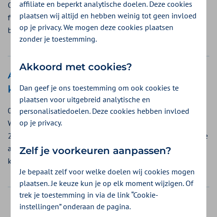
affiliate en beperkt analytische doelen. Deze cookies
Op 29 mei 2026 stappen we deels over op een vernieuwd
plaatsen wij altijd en hebben weinig tot geen invloed
financieel systeem. We leggen graag uit wat dit voor u
op je privacy. We mogen deze cookies plaatsen
betekent.
zonder je toestemming.
Akkoord met cookies?
Aanpassing Stoppen met Roken bij
Dan geef je ons toestemming om ook cookies te
ketenzorg
plaatsen voor uitgebreid analytische en
02-04-2026
personalisatiedoelen. Deze cookies hebben invloed
op je privacy.
We informeren u over een aanpassing in het inkoopbeleid
2026 Stoppen met Roken. De tekst is verduidelijkt, omdat de
aanspraak is uitgebreid naar maximaal 3 vergoedingen per
Zelf je voorkeuren aanpassen?
kalenderjaar.
Je bepaalt zelf voor welke doelen wij cookies mogen
plaatsen. Je keuze kun je op elk moment wijzigen. Of
trek je toestemming in via de link “Cookie-
instellingen” onderaan de pagina.
Was dit nuttig?