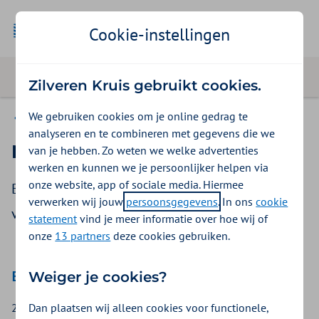
Cookie-instellingen
Zilveren Kruis gebruikt cookies.
We gebruiken cookies om je online gedrag te
Uw zorgsoort
analyseren en te combineren met gegevens die we
Nieuws
van je hebben. Zo weten we welke advertenties
werken en kunnen we je persoonlijker helpen via
onze website, app of sociale media. Hiermee
Bekijk het laatste nieuws voor aanbieders
verwerken wij jouw
persoonsgegevens
. In ons
cookie
van zintuiglijk gehandicaptenzorg.
statement
vind je meer informatie over hoe wij of
onze
13 partners
deze cookies gebruiken.
Betaaltekst FBTO verandert
Weiger je cookies?
Dan plaatsen wij alleen cookies voor functionele,
28-05-2026