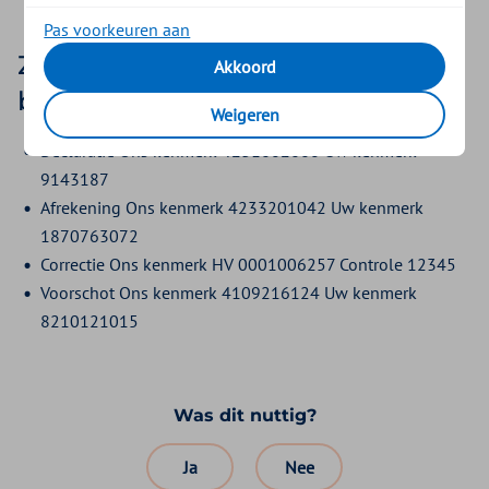
Pas voorkeuren aan
Zo ziet u straks de nieuwe
Akkoord
betaaltekst in uw bankoverzicht
Weigeren
Declaratie Ons kenmerk 4231602660 Uw kenmerk
9143187
Afrekening Ons kenmerk 4233201042 Uw kenmerk
1870763072
Correctie Ons kenmerk HV 0001006257 Controle 12345
Voorschot Ons kenmerk 4109216124 Uw kenmerk
8210121015
Was dit nuttig?
Ja
Nee