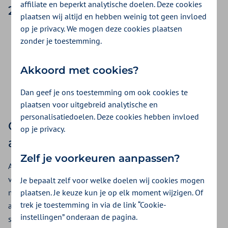
affiliate en beperkt analytische doelen. Deze cookies
29 mei 2026
plaatsen wij altijd en hebben weinig tot geen invloed
op je privacy. We mogen deze cookies plaatsen
U ziet straks geen label meer op het bankafschrift.
zonder je toestemming.
Wij gebruiken voortaan 'ons kenmerk' in plaats van 'ons
declaratienummer'.
Akkoord met cookies?
Bij correcties en voorschotten geven wij een duidelijke
toelichting, zodat u direct ziet waar het bedrag over gaat.
Dan geef je ons toestemming om ook cookies te
plaatsen voor uitgebreid analytische en
personalisatiedoelen. Deze cookies hebben invloed
Controleer uw automatische
op je privacy.
aflettering
Zelf je voorkeuren aanpassen?
Als u hier gebruik van maakt. Automatische aflettering werkt
vaak op basis van de betaaltekst. Omdat die tekst verandert,
Je bepaalt zelf voor welke doelen wij cookies mogen
plaatsen. Je keuze kun je op elk moment wijzigen. Of
moet u misschien uw instellingen aanpassen. Controleer uw
trek je toestemming in via de link “Cookie-
afletterregels of overleg met uw boekhouder of
instellingen” onderaan de pagina.
softwareleverancier.