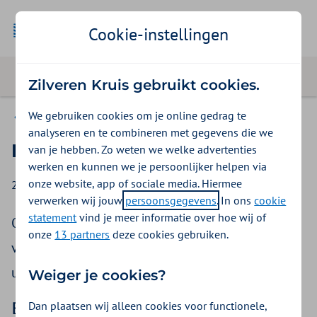
Cookie-instellingen
Zilveren Kruis gebruikt cookies.
We gebruiken cookies om je online gedrag te
Nieuws
analyseren en te combineren met gegevens die we
Betaaltekst FBTO verandert
van je hebben. Zo weten we welke advertenties
werken en kunnen we je persoonlijker helpen via
onze website, app of sociale media. Hiermee
28 mei 2026
verwerken wij jouw
persoonsgegevens
. In ons
cookie
statement
vind je meer informatie over hoe wij of
Op 29 mei 2026 stappen we deels over op een
onze
13 partners
deze cookies gebruiken.
vernieuwd financieel systeem. We leggen graag
uit wat dit voor u betekent.
Weiger je cookies?
Betaaltekst FBTO verandert per
Dan plaatsen wij alleen cookies voor functionele,