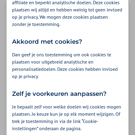
affiliate en beperkt analytische doelen. Deze cookies
plaatsen wij altijd en hebben weinig tot geen invloed
Inhoudsopgave
op je privacy. We mogen deze cookies plaatsen
zonder je toestemming.
Belangrijkste wijzigingen
Wat willen we bereiken
Akkoord met cookies?
Hybride zorg
Dan geef je ons toestemming om ook cookies te
plaatsen voor uitgebreid analytische en
Passende zorg
personalisatiedoelen. Deze cookies hebben invloed
Voorwaarden overeenkomst
op je privacy.
Tarieven en volume
Zelf je voorkeuren aanpassen?
Zorg die wij inkopen
Je bepaalt zelf voor welke doelen wij cookies mogen
Contracteerprocedure
plaatsen. Je keuze kun je op elk moment wijzigen. Of
trek je toestemming in via de link “Cookie-
Planning en termijnen
instellingen” onderaan de pagina.