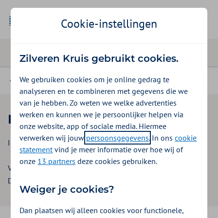
Cookie-instellingen
Zilveren Kruis gebruikt cookies.
We gebruiken cookies om je online gedrag te
Beleid 2025
analyseren en te combineren met gegevens die we
van je hebben. Zo weten we welke advertenties
werken en kunnen we je persoonlijker helpen via
Planning en termijnen
onze website, app of sociale media. Hiermee
verwerken wij jouw
persoonsgegevens
. In ons
cookie
Inkoopbeleid MSZ 2025
statement
vind je meer informatie over hoe wij of
onze
13 partners
deze cookies gebruiken.
Versie: 1.0
Datum: 1 april 2024
Weiger je cookies?
Dan plaatsen wij alleen cookies voor functionele,