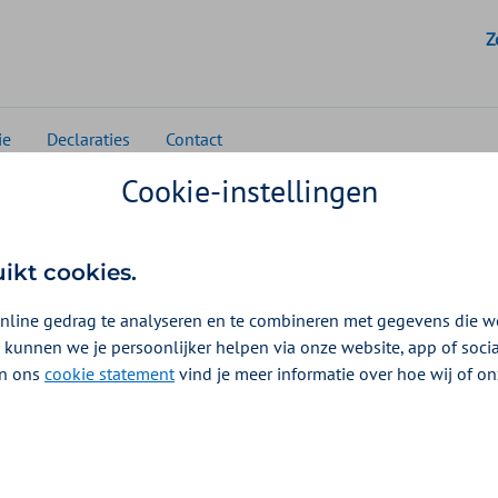
G
Z
ie
Declaraties
Contact
Cookie-instellingen
Mondzorg
Machtiging aanvragen
CAT Toetsingsrichtlij
tsingsrichtlijnen
uikt cookies.
nline gedrag te analyseren en te combineren met gegevens die w
ling van machtigingsaanvragen maken wij onder and
 kunnen we je persoonlijker helpen via onze website, app of soc
tlijnen van het College van Adviserend Tandartsen (CA
 In ons
cookie statement
vind je meer informatie over hoe wij of o
ngsrichtlijnen
tsingsrichtlijnen CAT (2022) (pdf, 148,7KB)