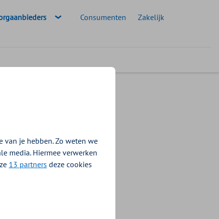
eselecteerde doelgroep:
orgaanbieders
Consumenten
Zakelijk
nen
e van je hebben. Zo weten we
ere gebruik van
iale media. Hiermee verwerken
T).
nze
13 partners
deze cookies