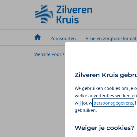
Zorgsoorten
Visie en zorgtransformat
Website voor zorgaanbieders
Uw zorgsoort
CAT Toe
Zilveren Kruis gebr
We gebruiken cookies om je o
Voor de beoorde
welke advertenties werken en
de toetsingsrich
wij jouw
persoonsgegevens
.
gebruiken.
Cat Toetsi
Weiger je cookies?
Algemeen deel Toe