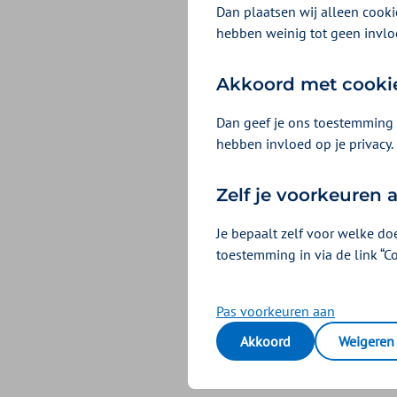
Dan plaatsen wij alleen cookie
Amelogenesis impe
hebben weinig tot geen invlo
Hyposialie (2022)
Akkoord met cooki
Alle tonen
Dan geef je ons toestemming 
hebben invloed op je privacy.
CAT Uitsp
Zelf je voorkeuren
CAT standpunt aut
CAT Standpunt bot
Je bepaalt zelf voor welke do
toestemming in via de link “C
Nazorg implantolo
Pas voorkeuren aan
Akkoord
Weigeren