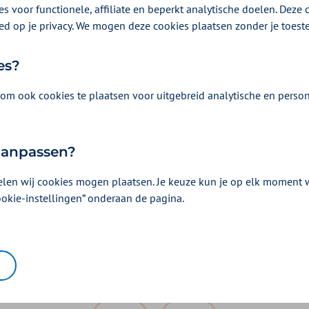
s voor functionele, affiliate en beperkt analytische doelen. Deze c
rfecta (2024) (pdf, 184KB)
ed op je privacy. We mogen deze cookies plaatsen zonder je toes
 (pdf, 212,8KB)
es?
om ook cookies te plaatsen voor uitgebreid analytische en person
raken
 aanpassen?
otransplantaat (pdf, 116,3KB)
ulinetoxine (pdf, 166,9KB)
elen wij cookies mogen plaatsen. Je keuze kun je op elk moment wi
ookie-instellingen” onderaan de pagina.
gie en periimplantitis (pdf, 78,5KB)
Was dit nuttig?