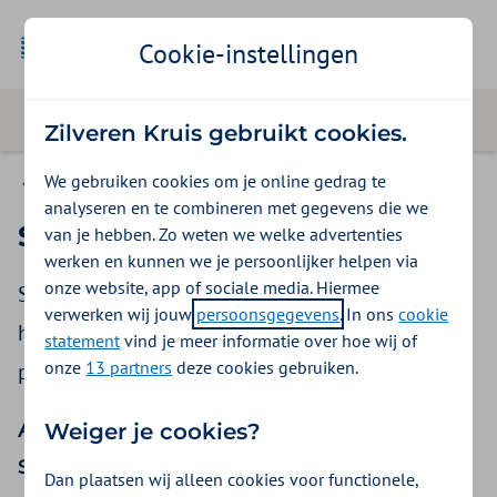
Cookie-instellingen
Zilveren Kruis gebruikt cookies.
We gebruiken cookies om je online gedrag te
Disvv
analyseren en te combineren met gegevens die we
Stomamateriaal
van je hebben. Zo weten we welke advertenties
werken en kunnen we je persoonlijker helpen via
onze website, app of sociale media. Hiermee
Stomamaterialen bestaan uit uitwendige
verwerken wij jouw
persoonsgegevens
. In ons
cookie
hulpmiddelen en hulpmiddelen voor
statement
vind je meer informatie over hoe wij of
onze
13 partners
deze cookies gebruiken.
persoonlijke verzorging en bescherming.
Als een verzekerde
Weiger je cookies?
stomamateriaal nodig heeft
Dan plaatsen wij alleen cookies voor functionele,