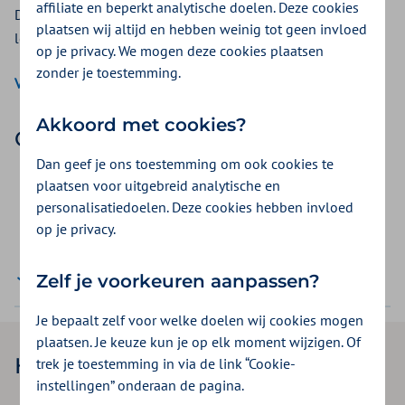
affiliate en beperkt analytische doelen. Deze cookies
Dan kunt u hen verwijzen naar een gecontracteerde
plaatsen wij altijd en hebben weinig tot geen invloed
leverancier van Zilveren Kruis:
op je privacy. We mogen deze cookies plaatsen
zonder je toestemming.
Vind een gecontracteerde leverancier
Akkoord met cookies?
Clusterlijst stomamateriaal
Dan geef je ons toestemming om ook cookies te
Clusterindeling stoma augustus 2026 (pdf, 2,4MB)
plaatsen voor uitgebreid analytische en
personalisatiedoelen. Deze cookies hebben invloed
Clusterindeling stoma juli 2026 (pdf, 2,4MB)
op je privacy.
Clusterindeling stoma juni 2026 (pdf, 2,4MB)
Zelf je voorkeuren aanpassen?
Alle tonen
Je bepaalt zelf voor welke doelen wij cookies mogen
plaatsen. Je keuze kun je op elk moment wijzigen. Of
Heeft u een vraag?
trek je toestemming in via de link “Cookie-
instellingen” onderaan de pagina.