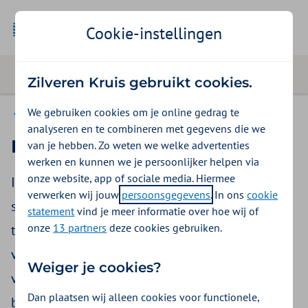
Cookie-instellingen
Zilveren Kruis gebruikt cookies.
We gebruiken cookies om je online gedrag te
Disvv
analyseren en te combineren met gegevens die we
Diabeteshulpmiddelen
van je hebben. Zo weten we welke advertenties
werken en kunnen we je persoonlijker helpen via
onze website, app of sociale media. Hiermee
​Informatie voor apotheken en medisch
verwerken wij jouw
persoonsgegevens
. In ons
cookie
speciaalzaken over (uitwendige) hulpmiddelen
statement
vind je meer informatie over hoe wij of
onze
13 partners
deze cookies gebruiken.
te gebruiken bij het controleren en reguleren
van de bloedsuikerspiegel. En over apparatuur
Weiger je cookies?
voor het zelf afnemen van bloed:
Dan plaatsen wij alleen cookies voor functionele,
bloedglucosemeter inclusief de noodzakelijke