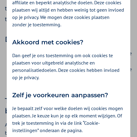
affiliate en beperkt analytische doelen. Deze cookies
teststrips, inclusief eventuele noodzakelijk
plaatsen wij altijd en hebben weinig tot geen invloed
op je privacy. We mogen deze cookies plaatsen
toebehoren.
zonder je toestemming.
Declaratiecodes voor teststrips
Akkoord met cookies?
10310 (prestatiecodelijst 064) Diabetes teststrip categorie
Dan geef je ons toestemming om ook cookies te
1
plaatsen voor uitgebreid analytische en
10311 (prestatiecodelijst 064) Diabetes teststrip categorie
personalisatiedoelen. Deze cookies hebben invloed
2
op je privacy.
Zelf je voorkeuren aanpassen?
Therapiemanagement en
Je bepaalt zelf voor welke doelen wij cookies mogen
bloedglucosemeter
plaatsen. Je keuze kun je op elk moment wijzigen. Of
trek je toestemming in via de link “Cookie-
Als een verzekerde gebruik maakt van een
instellingen” onderaan de pagina.
bloedglucosemeter met boluscalculator of