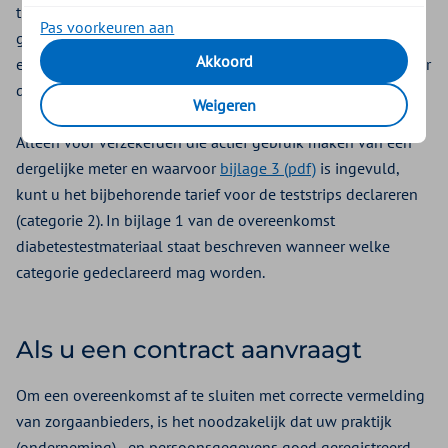
therapiemanagement waarbij de meter doseringsadvies
Pas voorkeuren aan
geeft, dan vult de voorschrijver de bijlage in. Op basis van
Akkoord
een juist ingevuld formulier kunt u de tegemoetkoming voor
de meter declareren.
Weigeren
Alleen voor verzekerden die actief gebruik maken van een
dergelijke meter en waarvoor
bijlage 3 (pdf)
is ingevuld,
kunt u het bijbehorende tarief voor de teststrips declareren
(categorie 2). In bijlage 1 van de overeenkomst
diabetestestmateriaal staat beschreven wanneer welke
categorie gedeclareerd mag worden.
Als u een contract aanvraagt
Om een overeenkomst af te sluiten met correcte vermelding
van zorgaanbieders, is het noodzakelijk dat uw praktijk
(onderneming) - en persoonsgegevens goed geregistreerd