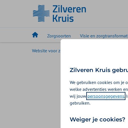
Zorgsoorten
Visie en zorgtransformat
Website voor zorgaanbieders
Uw zorgsoort
Archief
Zilveren Kruis gebr
We gebruiken cookies om je o
Op deze pagina v
welke advertenties werken en
wij jouw
persoonsgegevens
.
Online re
gebruiken.
2025
Weiger je cookies?