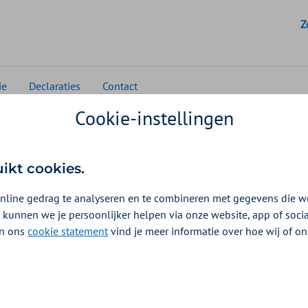
G
Z
ie
Declaraties
Contact
Cookie-instellingen
Huisartsenzorg
Rekentools
Archief
 rekentools
uikt cookies.
nline gedrag te analyseren en te combineren met gegevens die w
indt u rekentools van eerdere jaren.
 kunnen we je persoonlijker helpen via onze website, app of soc
 In ons
cookie statement
vind je meer informatie over hoe wij of o
kentools