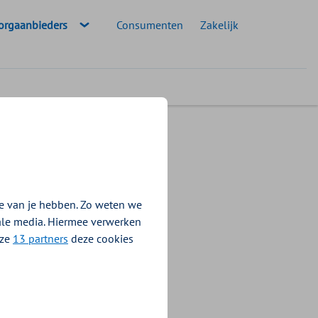
eselecteerde doelgroep:
orgaanbieders
Consumenten
Zakelijk
e van je hebben. Zo weten we
iale media. Hiermee verwerken
nze
13 partners
deze cookies