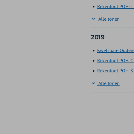
Rekentool POH-s 
Alle tonen
2019
Kwetsbare Oudere
Rekentool POH-GG
Rekentool POH-S 
Alle tonen