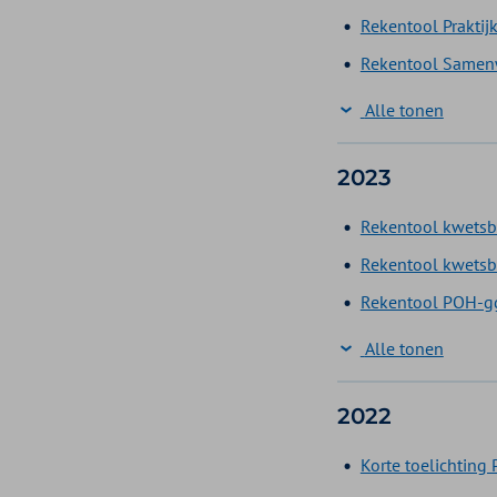
Rekentool Praktij
Rekentool Samenw
Alle tonen
2023
Rekentool kwetsba
Rekentool kwetsba
Rekentool POH-gg
Alle tonen
2022
Korte toelichting