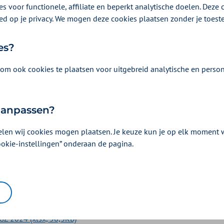
legatie 2025
s voor functionele, affiliate en beperkt analytische doelen. Deze c
GZ 2025
ed op je privacy. We mogen deze cookies plaatsen zonder je toes
es?
s
om ook cookies te plaatsen voor uitgebreid analytische en person
 aanpassen?
Z 2025 (xlsx, 57,5KB)
egatie-zk-2025 (xlsx, 95,1KB)
elen wij cookies mogen plaatsen. Je keuze kun je op elk moment wi
ookie-instellingen” onderaan de pagina.
kmanager 2025 (xlsx, 50,7KB)
Z 2024 (xlsx, 56,3KB)