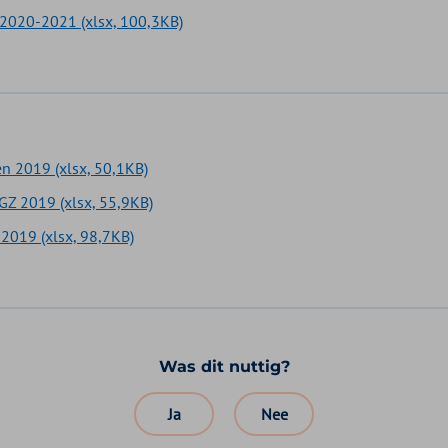
2020-2021 (xlsx, 100,3KB)
n 2019 (xlsx, 50,1KB)
Z 2019 (xlsx, 55,9KB)
2019 (xlsx, 98,7KB)
Was dit nuttig?
Ja
Nee