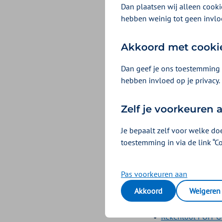
Rekentool Taakde
Dan plaatsen wij alleen cookie
Rekentool POH-G
hebben weinig tot geen invlo
Akkoord met cooki
Download
Dan geef je ons toestemming 
hebben invloed op je privacy.
2025
Zelf je voorkeuren
Rekentool POH-GG
rekentool-taakdel
Je bepaalt zelf voor welke do
toestemming in via de link “C
Rekentool Praktij
Alle tonen
Pas voorkeuren aan
Akkoord
Weigeren
2024
Rekentool POH-GG