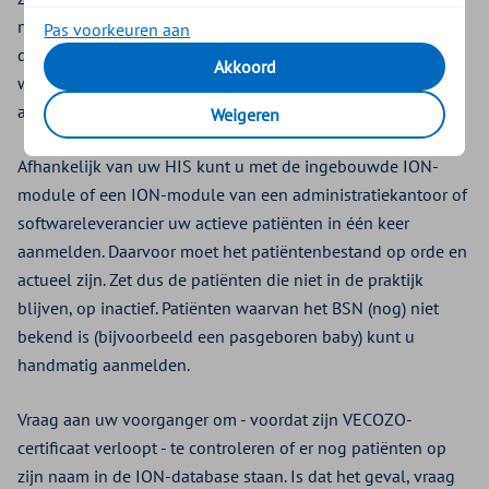
naam zet in de database ION voordat u gaat declareren. U
Pas voorkeuren aan
dient hiervoor het juiste VECOZO-certificaat te hebben
Akkoord
waarop de ION-rechten zijn geactiveerd. U kunt dat
aanvragen via
www.vecozo.nl
.
Weigeren
Afhankelijk van uw HIS kunt u met de ingebouwde ION-
module of een ION-module van een administratiekantoor of
softwareleverancier uw actieve patiënten in één keer
aanmelden. Daarvoor moet het patiëntenbestand op orde en
actueel zijn. Zet dus de patiënten die niet in de praktijk
blijven, op inactief. Patiënten waarvan het BSN (nog) niet
bekend is (bijvoorbeeld een pasgeboren baby) kunt u
handmatig aanmelden.
Vraag aan uw voorganger om - voordat zijn VECOZO-
certificaat verloopt - te controleren of er nog patiënten op
zijn naam in de ION-database staan. Is dat het geval, vraag