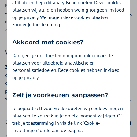
affiliate en beperkt analytische doelen. Deze cookies
Breng goed in kaart wat u overneemt en wat niet. Zaken
plaatsen wij altijd en hebben weinig tot geen invloed
waar u aan moet denken: onroerend goed, praktijkinventaris,
op je privacy. We mogen deze cookies plaatsen
medewerkers, verzekeringen, dossiers en het contract met de
zonder je toestemming.
zorgverzekeraar.
Akkoord met cookies?
Vorderingen en schulden
Dan geef je ons toestemming om ook cookies te
plaatsen voor uitgebreid analytische en
Zorg dat u op de hoogte bent van de eventuele vorderingen
personalisatiedoelen. Deze cookies hebben invloed
die nog uitstaan voor de oude praktijk. Maak vooraf aan de
op je privacy.
overname afspraken over de eventuele vorderingen van de
periode tot de overname van de praktijk. Dit legt u juridisch
Zelf je voorkeuren aanpassen?
vast in een document ‘Overeenkomst van Praktijkoverdracht’.
Je bepaalt zelf voor welke doelen wij cookies mogen
plaatsen. Je keuze kun je op elk moment wijzigen. Of
Patiënten overzetten op uw naam
trek je toestemming in via de link “Cookie-
instellingen” onderaan de pagina.
Zorg ervoor dat u alle patiënten die u overneemt ook op uw