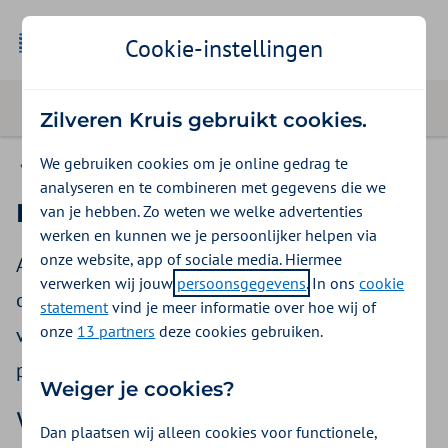
Cookie-instellingen
Zilveren Kruis gebruikt cookies.
We gebruiken cookies om je online gedrag te
Startende huisarts
analyseren en te combineren met gegevens die we
Praktijkovername
van je hebben. Zo weten we welke advertenties
werken en kunnen we je persoonlijker helpen via
onze website, app of sociale media. Hiermee
Als u een praktijk overneemt is het belangrijk
verwerken wij jouw
persoonsgegevens
. In ons
cookie
om ook administratieve zaken, zoals oude
statement
vind je meer informatie over hoe wij of
onze
13 partners
deze cookies gebruiken.
vorderingen, declaraties en het
patiëntenbestand, goed over te nemen.
Weiger je cookies?
Wat neemt u over?
Dan plaatsen wij alleen cookies voor functionele,