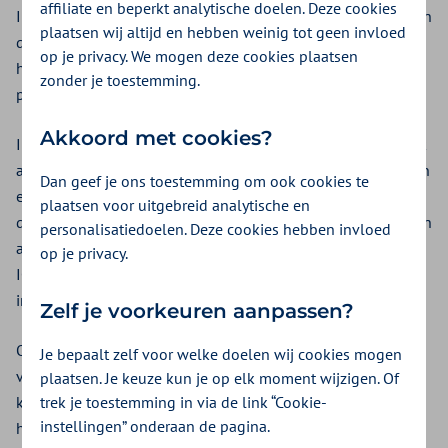
affiliate en beperkt analytische doelen. Deze cookies
In veel regio’s zijn we in gesprek over investeringen in ICT en
plaatsen wij altijd en hebben weinig tot geen invloed
digitalisering. Hiervoor benutten we de gelden uit het
op je privacy. We mogen deze cookies plaatsen
hoofdlijnenakkoord. In meerdere regio’s zijn de ingediende
zonder je toestemming.
plannen akkoord en starten de activiteiten.
Akkoord met cookies?
In de plannen lezen we over verschillende activiteiten. Denk
aan het samenvoegen van de HIS’en, het implementeren van
Dan geef je ons toestemming om ook cookies te
een eHealthplatform of de inzet van een CMIO (een huisarts
plaatsen voor uitgebreid analytische en
die de rol van ‘Chief Medical Information Officer’ vervult). Een
personalisatiedoelen. Deze cookies hebben invloed
aandachtpunt is telkens de tijdelijkheid van de beschikbare
op je privacy.
ICT-gelden, het gaat namelijk om een tijdelijke financiële
impuls.
Zelf je voorkeuren aanpassen?
Om het maximale uit deze impuls te halen, delen we goede
Je bepaalt zelf voor welke doelen wij cookies mogen
voorbeelden en verkennen de mogelijkheden voor een
plaatsen. Je keuze kun je op elk moment wijzigen. Of
trek je toestemming in via de link “Cookie-
kennisevent begin 2022. We houden u daarover op de
instellingen” onderaan de pagina.
hoogte. Mocht u op dit moment vragen hebben over de