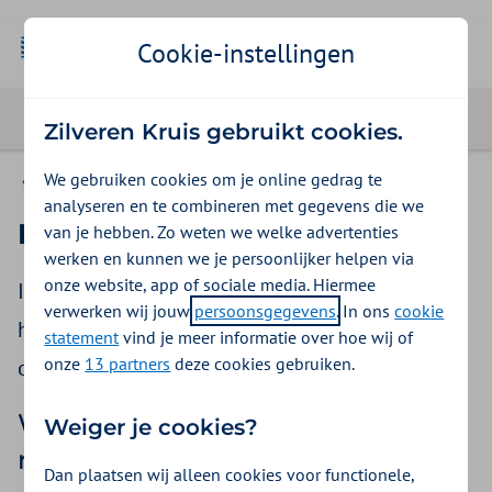
Cookie-instellingen
Zilveren Kruis gebruikt cookies.
We gebruiken cookies om je online gedrag te
Archief van nieuwsoverzichten
analyseren en te combineren met gegevens die we
Nieuwsoverzicht juni 2021
van je hebben. Zo weten we welke advertenties
werken en kunnen we je persoonlijker helpen via
onze website, app of sociale media. Hiermee
In dit nieuwsoverzicht voor huisartsen leest u
verwerken wij jouw
persoonsgegevens
. In ons
cookie
het laatste nieuws en achtergrondinformatie
statement
vind je meer informatie over hoe wij of
onze
13 partners
deze cookies gebruiken.
over actuele onderwerpen.
We maken volop afspraken over
Weiger je cookies?
regionale ICT-gelden
Dan plaatsen wij alleen cookies voor functionele,