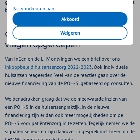
gelden en de ontwikkelingen in uw regio, dan kunt u terecht
Pas voorkeuren aan
bij uw regio-organisatie.
Akkoord
Weigeren
Ons nieuwe inkoopbeleid heeft
vragen opgeroepen
Van InEen en de LHV ontvingen we een brief over ons
inkoopbeleid huisartsenzorg 2022-2023
. Ook individuele
huisartsen reageerden. Veel van de reacties gaan over de
nieuwe financiering van de POH-S, gebaseerd op consulten.
We benadrukken graag dat we de meerwaarde inzien van
een POH-S in de huisartsenpraktijk. In de nieuwe
financiering zijn er dan ook meer mogelijkheden om de
POH-S voor patiëntenzorg in te zetten. Tegelijk nemen we de
signalen serieus en zijn daarover in gesprek met InEen en de
LHV. We houden u op de hoogte.