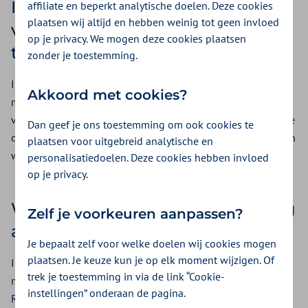
Inkoopvoorwaarden voor de
affiliate en beperkt analytische doelen. Deze cookies
plaatsen wij altijd en hebben weinig tot geen invloed
valrisicobeoordeling zijn
op je privacy. We mogen deze cookies plaatsen
toegevoegd in bijlage 5
zonder je toestemming.
In versie 1.0 van dit Inkoopbeleid schreven we dat de NZa
Akkoord met cookies?
mogelijk aanvullende regelgeving zou publiceren voor de
valanalyse (valrisicobeoordeling). De NZa heeft een prestatie
Dan geef je ons toestemming om ook cookies te
ontwikkeld voor de valrisicobeoordeling. Daarom publiceren
plaatsen voor uitgebreid analytische en
we de inkoopvoorwaarden voor deze prestatie in bijlage 5.
personalisatiedoelen. Deze cookies hebben invloed
op je privacy.
We kopen de valrisicobeoordeling
Zelf je voorkeuren aanpassen?
alleen in bij regio-organisaties
Je bepaalt zelf voor welke doelen wij cookies mogen
plaatsen. Je keuze kun je op elk moment wijzigen. Of
In het IZA is afgesproken dat de ketenaanpakken onderdeel
trek je toestemming in via de link “Cookie-
moeten zijn van een regionale preventie-infrastructuur.
instellingen” onderaan de pagina.
Regionale samenwerking is voorwaardelijk voor de