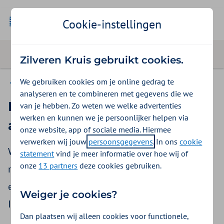
Cookie-instellingen
Zilveren Kruis gebruikt cookies.
We gebruiken cookies om je online gedrag te
Nieuws
analyseren en te combineren met gegevens die we
Inkoopbeleid O&I 2024-2025 is
van je hebben. Zo weten we welke advertenties
werken en kunnen we je persoonlijker helpen via
aangepast
onze website, app of sociale media. Hiermee
verwerken wij jouw
persoonsgegevens
. In ons
cookie
We starten met het inkopen van de
statement
vind je meer informatie over hoe wij of
onze
13 partners
deze cookies gebruiken.
multifactoriële valrisicobeoordeling. Daarom is
een aantal passages gewijzigd in het
Weiger je cookies?
Inkoopbeleid. En is er een bijlage toegevoegd.
Dan plaatsen wij alleen cookies voor functionele,