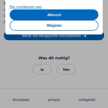
ketenaanpak valpreventie. Regio-organisaties hebben een
Pas voorkeuren aan
centrale rol in de organisatie van eerstelijnssamenwerking.
Akkoord
Daarom kopen wij de valrisicobeoordeling alleen regionaal
in.
Weigeren
Bekijk het aangepaste inkoopbeleid
Was dit nuttig?
Ja
Nee
disclaimer
privacy
veiligheid