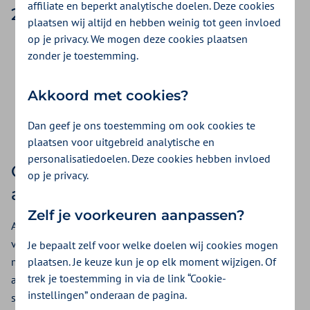
affiliate en beperkt analytische doelen. Deze cookies
29 mei 2026
plaatsen wij altijd en hebben weinig tot geen invloed
op je privacy. We mogen deze cookies plaatsen
U ziet straks geen label meer op het bankafschrift.
zonder je toestemming.
Wij gebruiken voortaan 'ons kenmerk' in plaats van 'ons
declaratienummer'.
Akkoord met cookies?
Bij correcties en voorschotten geven wij een duidelijke
toelichting, zodat u direct ziet waar het bedrag over gaat.
Dan geef je ons toestemming om ook cookies te
plaatsen voor uitgebreid analytische en
personalisatiedoelen. Deze cookies hebben invloed
Controleer uw automatische
op je privacy.
aflettering
Zelf je voorkeuren aanpassen?
Als u hier gebruik van maakt. Automatische aflettering werkt
vaak op basis van de betaaltekst. Omdat die tekst verandert,
Je bepaalt zelf voor welke doelen wij cookies mogen
plaatsen. Je keuze kun je op elk moment wijzigen. Of
moet u misschien uw instellingen aanpassen. Controleer uw
trek je toestemming in via de link “Cookie-
afletterregels of overleg met uw boekhouder of
instellingen” onderaan de pagina.
softwareleverancier.