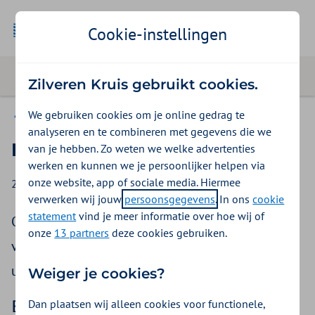
Cookie-instellingen
Zilveren Kruis gebruikt cookies.
We gebruiken cookies om je online gedrag te
Nieuws
analyseren en te combineren met gegevens die we
Betaaltekst FBTO verandert
van je hebben. Zo weten we welke advertenties
werken en kunnen we je persoonlijker helpen via
onze website, app of sociale media. Hiermee
28 mei 2026
verwerken wij jouw
persoonsgegevens
. In ons
cookie
statement
vind je meer informatie over hoe wij of
Op 29 mei 2026 stappen we deels over op een
onze
13 partners
deze cookies gebruiken.
vernieuwd financieel systeem. We leggen graag
uit wat dit voor u betekent.
Weiger je cookies?
Betaaltekst FBTO verandert per
Dan plaatsen wij alleen cookies voor functionele,