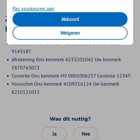
Pas voorkeuren aan
Zo ziet u straks de nieuwe
Akkoord
betaaltekst in uw bankoverzicht
Weigeren
Declaratie Ons kenmerk 4231602660 Uw kenmerk
9143187
Afrekening Ons kenmerk 4233201042 Uw kenmerk
1870763072
Correctie Ons kenmerk HV 0001006257 Controle 12345
Voorschot Ons kenmerk 4109216124 Uw kenmerk
8210121015
Was dit nuttig?
Ja
Nee