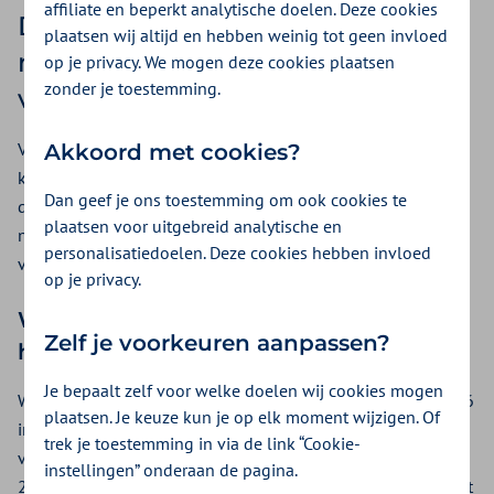
affiliate en beperkt analytische doelen. Deze cookies
De aanspraak Zorg bij stoppen
plaatsen wij altijd en hebben weinig tot geen invloed
met rokenprogramma verruimd
op je privacy. We mogen deze cookies plaatsen
zonder je toestemming.
vanaf 2026
Vanaf 2026 hebben verzekerden maximaal drie keer per
Akkoord met cookies?
kalenderjaar recht op (vergoeding van de kosten van)
Dan geef je ons toestemming om ook cookies te
deelname aan een stoppen-met-rokenprogramma. Nu is dat
plaatsen voor uitgebreid analytische en
nog maximaal één keer per kalenderjaar. Deze verruiming
personalisatiedoelen. Deze cookies hebben invloed
volgt uit een aanpassing in wet- en regelgeving.
op je privacy.
Wij hebben ons inkoopbeleid 2026
Zelf je voorkeuren aanpassen?
hierop aangepast
Je bepaalt zelf voor welke doelen wij cookies mogen
We hebben het inkoopbeleid Stoppen-met-Roken voor 2026
plaatsen. Je keuze kun je op elk moment wijzigen. Of
in lijn gebracht met deze aanpassing in wet- en regelgeving
trek je toestemming in via de link “Cookie-
vanaf 2026. Zo zorgen we ervoor dat verzekerden ook in
instellingen” onderaan de pagina.
2026 kunnen rekenen op passende zorg bij het stoppen met