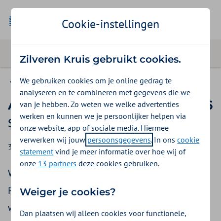
Cookie-instellingen
Zilveren Kruis gebruikt cookies.
We gebruiken cookies om je online gedrag te
Nieuws
analyseren en te combineren met gegevens die we
Aanpassing Inkoopbeleid 2026
van je hebben. Zo weten we welke advertenties
werken en kunnen we je persoonlijker helpen via
Stoppen-met-Roken
onze website, app of sociale media. Hiermee
verwerken wij jouw
persoonsgegevens
. In ons
cookie
30 september 2025
statement
vind je meer informatie over hoe wij of
onze
13 partners
deze cookies gebruiken.
Wij hebben het Inkoopbeleid Stoppen-met-
Roken 2026 aangepast. In dit bericht leest u
Weiger je cookies?
welke aanpassingen dit zijn.
Dan plaatsen wij alleen cookies voor functionele,