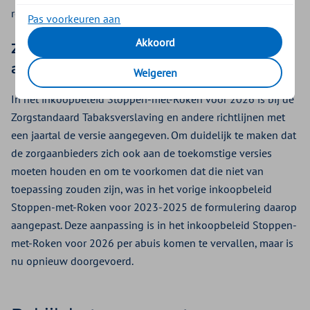
roken.
Pas voorkeuren aan
Akkoord
Zorgstandaard Tabaksverslaving en
andere richtlijnen
Weigeren
In het inkoopbeleid Stoppen-met-Roken voor 2026 is bij de
Zorgstandaard Tabaksverslaving en andere richtlijnen met
een jaartal de versie aangegeven. Om duidelijk te maken dat
de zorgaanbieders zich ook aan de toekomstige versies
moeten houden en om te voorkomen dat die niet van
toepassing zouden zijn, was in het vorige inkoopbeleid
Stoppen-met-Roken voor 2023-2025 de formulering daarop
aangepast. Deze aanpassing is in het inkoopbeleid Stoppen-
met-Roken voor 2026 per abuis komen te vervallen, maar is
nu opnieuw doorgevoerd.