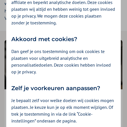
affiliate en beperkt analytische doelen. Deze cookies
wordt dan aan uw praktijk gekoppeld. Zilveren Kruis neemt
plaatsen wij altijd en hebben weinig tot geen invloed
haar gegevens automatisch over uit het AGB-register van
op je privacy. We mogen deze cookies plaatsen
Vektis. De overeenkomst wijzigt hierdoor niet.
zonder je toestemming.
Akkoord met cookies?
Dan geef je ons toestemming om ook cookies te
plaatsen voor uitgebreid analytische en
personalisatiedoelen. Deze cookies hebben invloed
op je privacy.
Zelf je voorkeuren aanpassen?
Wij helpen u graag
Je bepaalt zelf voor welke doelen wij cookies mogen
plaatsen. Je keuze kun je op elk moment wijzigen. Of
Bijvoorbeeld bij vragen over uw overeenkomst,
trek je toestemming in via de link “Cookie-
declaratie of machtiging. Neem gerust contact op.
instellingen” onderaan de pagina.
Houdt u uw AGB-code bij de hand?