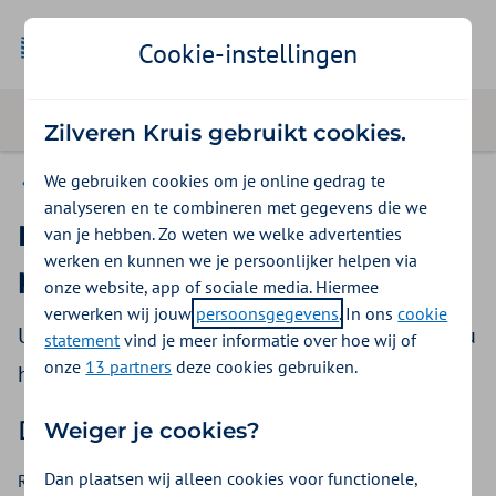
Cookie-instellingen
Zilveren Kruis gebruikt cookies.
We gebruiken cookies om je online gedrag te
Ggz
analyseren en te combineren met gegevens die we
Nieuwe medewerker in de
van je hebben. Zo weten we welke advertenties
werken en kunnen we je persoonlijker helpen via
praktijk
onze website, app of sociale media. Hiermee
verwerken wij jouw
persoonsgegevens
. In ons
cookie
U heeft iemand nieuw in uw praktijk. Wat moet u
statement
vind je meer informatie over hoe wij of
onze
13 partners
deze cookies gebruiken.
hiervoor doen?
Dit is wat u doet
Weiger je cookies?
Dan plaatsen wij alleen cookies voor functionele,
Registreer de nieuwe medewerker in
Vektis
. De zorgverlener