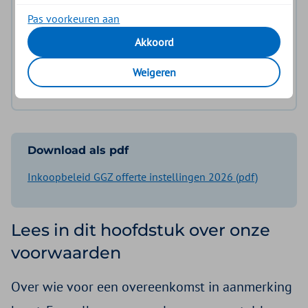
Aanvullingen en wijzigingen
Pas voorkeuren aan
Bijlage 1: Inkoopvoorwaarden curatieve GGZ
Akkoord
Bijlage 2: Prestaties die we niet of onder
Weigeren
voorwaarden inkopen
Download als pdf
Inkoopbeleid GGZ offerte instellingen 2026 (pdf)
Lees in dit hoofdstuk over onze
voorwaarden
Over wie voor een overeenkomst in aanmerking