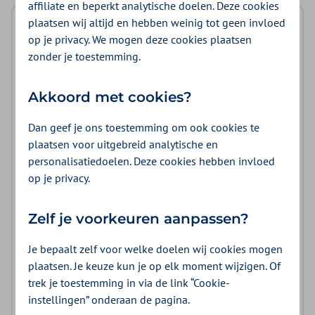
affiliate en beperkt analytische doelen. Deze cookies
plaatsen wij altijd en hebben weinig tot geen invloed
Inhoudsopgave
op je privacy. We mogen deze cookies plaatsen
zonder je toestemming.
Over versie 3.0 en 2.0
Belangrijkste wijzigingen
Akkoord met cookies?
Wat willen we bereiken
Dan geef je ons toestemming om ook cookies te
plaatsen voor uitgebreid analytische en
Voorwaarden overeenkomst
personalisatiedoelen. Deze cookies hebben invloed
Tarieven en volume
op je privacy.
Zorg die wij inkopen
Zelf je voorkeuren aanpassen?
Contracteerprocedure
Je bepaalt zelf voor welke doelen wij cookies mogen
Planning en termijnen
plaatsen. Je keuze kun je op elk moment wijzigen. Of
trek je toestemming in via de link “Cookie-
Naleving en controle
instellingen” onderaan de pagina.