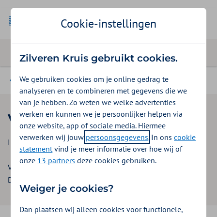
Cookie-instellingen
Zilveren Kruis gebruikt cookies.
We gebruiken cookies om je online gedrag te
Beleid & contract GGZ instellingen
analyseren en te combineren met gegevens die we
van je hebben. Zo weten we welke advertenties
werken en kunnen we je persoonlijker helpen via
Voorwaarden overeenkomst
onze website, app of sociale media. Hiermee
verwerken wij jouw
persoonsgegevens
. In ons
cookie
Inkoopbeleid GGZ offerte instellingen 2026
statement
vind je meer informatie over hoe wij of
onze
13 partners
deze cookies gebruiken.
Versie: 3.0
Datum: 6 november 2025
Weiger je cookies?
Dan plaatsen wij alleen cookies voor functionele,