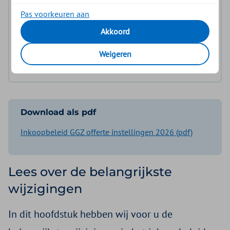
Aanvullingen en wijzigingen
Pas voorkeuren aan
Bijlage 1: Inkoopvoorwaarden curatieve GGZ
Akkoord
Bijlage 2: Prestaties die we niet of onder
Weigeren
voorwaarden inkopen
Download als pdf
Inkoopbeleid GGZ offerte instellingen 2026 (pdf)
Lees over de belangrijkste
wijzigingen
In dit hoofdstuk hebben wij voor u de