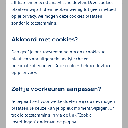
affiliate en beperkt analytische doelen. Deze cookies
plaatsen wij altijd en hebben weinig tot geen invloed
Inhoudsopgave
op je privacy. We mogen deze cookies plaatsen
zonder je toestemming.
Over versie 3.0 en 2.0
Belangrijkste wijzigingen
Akkoord met cookies?
Wat willen we bereiken
Dan geef je ons toestemming om ook cookies te
plaatsen voor uitgebreid analytische en
Voorwaarden overeenkomst
personalisatiedoelen. Deze cookies hebben invloed
Tarieven en volume
op je privacy.
Zorg die wij inkopen
Zelf je voorkeuren aanpassen?
Contracteerprocedure
Je bepaalt zelf voor welke doelen wij cookies mogen
Planning en termijnen
plaatsen. Je keuze kun je op elk moment wijzigen. Of
trek je toestemming in via de link “Cookie-
Naleving en controle
instellingen” onderaan de pagina.