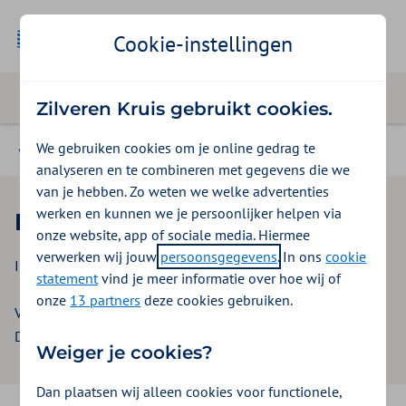
Cookie-instellingen
Zilveren Kruis gebruikt cookies.
We gebruiken cookies om je online gedrag te
Beleid 2026 - offerte instellingen
analyseren en te combineren met gegevens die we
van je hebben. Zo weten we welke advertenties
werken en kunnen we je persoonlijker helpen via
Belangrijkste wijzigingen
onze website, app of sociale media. Hiermee
verwerken wij jouw
persoonsgegevens
. In ons
cookie
Inkoopbeleid GGZ offerte instellingen 2026
statement
vind je meer informatie over hoe wij of
onze
13 partners
deze cookies gebruiken.
Versie: 3.0
Datum: 6 november 2025
Weiger je cookies?
Dan plaatsen wij alleen cookies voor functionele,