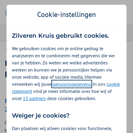
Cookie-instellingen
Zilveren Kruis gebruikt cookies.
We gebruiken cookies om je online gedrag te
Geboortezorg
analyseren en te combineren met gegevens die we
Nieuws voor verloskundigen,
van je hebben. Zo weten we welke advertenties
werken en kunnen we je persoonlijker helpen via
kraam- en echocentra
onze website, app of sociale media. Hiermee
verwerken wij jouw
persoonsgegevens
. In ons
cookie
statement
vind je meer informatie over hoe wij of
onze
13 partners
deze cookies gebruiken.
Publicatie aanvulling inkoopbeleid
2027
Weiger je cookies?
09-07-2026
Dan plaatsen wij alleen cookies voor functionele,
Wij informeren u over een aanvulling op het Inkoopbeleid