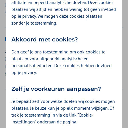
affiliate en beperkt analytische doelen. Deze cookies
Geboortezorg 2027. De aanvulling geldt voor Verloskundig
plaatsen wij altijd en hebben weinig tot geen invloed
Samenwerkingsverbanden (VSV’s). U leest er hier meer over.
op je privacy. We mogen deze cookies plaatsen
zonder je toestemming.
Betaaltekst FBTO verandert
Akkoord met cookies?
28-05-2026
Dan geef je ons toestemming om ook cookies te
plaatsen voor uitgebreid analytische en
Op 29 mei 2026 stappen we deels over op een vernieuwd
personalisatiedoelen. Deze cookies hebben invloed
financieel systeem. We leggen graag uit wat dit voor u
op je privacy.
betekent.
Zelf je voorkeuren aanpassen?
Je bepaalt zelf voor welke doelen wij cookies mogen
Was dit nuttig?
plaatsen. Je keuze kun je op elk moment wijzigen. Of
trek je toestemming in via de link “Cookie-
Ja
Nee
instellingen” onderaan de pagina.