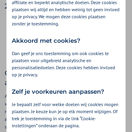
affiliate en beperkt analytische doelen. Deze cookies
29 mei 2026
plaatsen wij altijd en hebben weinig tot geen invloed
op je privacy. We mogen deze cookies plaatsen
U ziet straks geen label meer op het bankafschrift.
zonder je toestemming.
Wij gebruiken voortaan 'ons kenmerk' in plaats van 'ons
declaratienummer'.
Akkoord met cookies?
Bij correcties en voorschotten geven wij een duidelijke
toelichting, zodat u direct ziet waar het bedrag over gaat.
Dan geef je ons toestemming om ook cookies te
plaatsen voor uitgebreid analytische en
personalisatiedoelen. Deze cookies hebben invloed
Controleer uw automatische
op je privacy.
aflettering
Zelf je voorkeuren aanpassen?
Als u hier gebruik van maakt. Automatische aflettering werkt
vaak op basis van de betaaltekst. Omdat die tekst verandert,
Je bepaalt zelf voor welke doelen wij cookies mogen
plaatsen. Je keuze kun je op elk moment wijzigen. Of
moet u misschien uw instellingen aanpassen. Controleer uw
trek je toestemming in via de link “Cookie-
afletterregels of overleg met uw boekhouder of
instellingen” onderaan de pagina.
softwareleverancier.