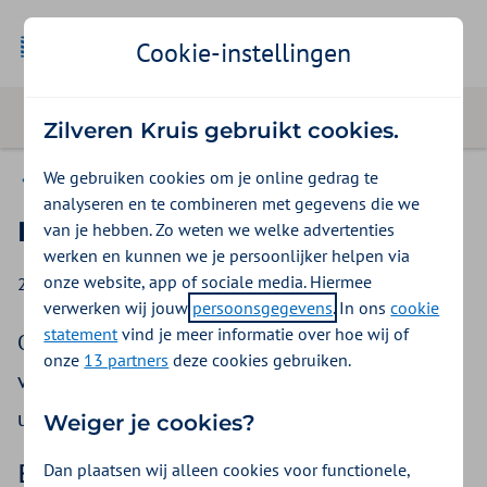
Cookie-instellingen
Zilveren Kruis gebruikt cookies.
We gebruiken cookies om je online gedrag te
Nieuws
analyseren en te combineren met gegevens die we
Betaaltekst FBTO verandert
van je hebben. Zo weten we welke advertenties
werken en kunnen we je persoonlijker helpen via
onze website, app of sociale media. Hiermee
28 mei 2026
verwerken wij jouw
persoonsgegevens
. In ons
cookie
statement
vind je meer informatie over hoe wij of
Op 29 mei 2026 stappen we deels over op een
onze
13 partners
deze cookies gebruiken.
vernieuwd financieel systeem. We leggen graag
uit wat dit voor u betekent.
Weiger je cookies?
Betaaltekst FBTO verandert per
Dan plaatsen wij alleen cookies voor functionele,