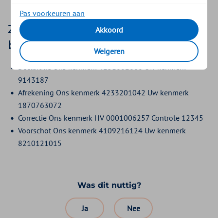
Pas voorkeuren aan
Zo ziet u straks de nieuwe
Akkoord
betaaltekst in uw bankoverzicht
Weigeren
Declaratie Ons kenmerk 4231602660 Uw kenmerk
9143187
Afrekening Ons kenmerk 4233201042 Uw kenmerk
1870763072
Correctie Ons kenmerk HV 0001006257 Controle 12345
Voorschot Ons kenmerk 4109216124 Uw kenmerk
8210121015
Was dit nuttig?
Ja
Nee