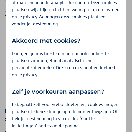
affiliate en beperkt analytische doelen. Deze cookies
plaatsen wij altijd en hebben weinig tot geen invloed
Zo declareert u
op je privacy. We mogen deze cookies plaatsen
zonder je toestemming.
De intake declareert u met een prestatiecode 'intake en
onderzoek na verwijzing'.
Akkoord met cookies?
Vanaf 1 januari 2026 declareert u met de gewone
prestatiecodes voor fysiotherapie. De prestatiecodes
Dan geef je ons toestemming om ook cookies te
10041 of 10042 gebruikt u niet meer. U declareert alleen
plaatsen voor uitgebreid analytische en
behandelingen op aanspraakcode 022.
personalisatiedoelen. Deze cookies hebben invloed
U gebruikt diagnosecode 3993.
op je privacy.
Voor 2025 geldt nog dat u de eerste 20 behandelingen
e
op indicatiecode 008 declareert. Vanaf de 21
Zelf je voorkeuren aanpassen?
behandeling declareert u op indicatiecode 001.
Je bepaalt zelf voor welke doelen wij cookies mogen
Bewaar het bewijs van diagnose in uw
plaatsen. Je keuze kun je op elk moment wijzigen. Of
trek je toestemming in via de link “Cookie-
administratie
instellingen” onderaan de pagina.