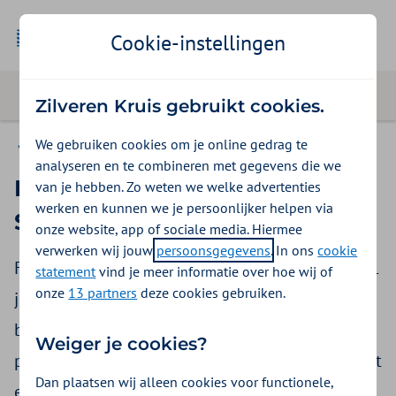
Cookie-instellingen
Zilveren Kruis gebruikt cookies.
We gebruiken cookies om je online gedrag te
Declareren
analyseren en te combineren met gegevens die we
Fysiotherapie bij Axiale
van je hebben. Zo weten we welke advertenties
werken en kunnen we je persoonlijker helpen via
Spondylartritis
onze website, app of sociale media. Hiermee
verwerken wij jouw
persoonsgegevens
. In ons
cookie
Fysiotherapie bij Axiale Spondylartritis is vanaf 1
statement
vind je meer informatie over hoe wij of
onze
13 partners
deze cookies gebruiken.
juli 2024 als verzekerde zorg opgenomen in de
basisverzekering. De vergoeding is voor
Weiger je cookies?
patiënten met Axiale Spondylartritis (AxSpa) met
Dan plaatsen wij alleen cookies voor functionele,
ernstige functionele beperkingen.