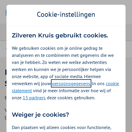
Cookie-instellingen
Zilveren Kruis gebruikt cookies.
We gebruiken cookies om je online gedrag te
Contract voor fysiotherapie
analyseren en te combineren met gegevens die we
van je hebben. Zo weten we welke advertenties
werken en kunnen we je persoonlijker helpen via
Bijlage 2: Verklaring
onze website, app of sociale media. Hiermee
Samenwerkingsafspraken
verwerken wij jouw
persoonsgegevens
. In ons
cookie
statement
vind je meer informatie over hoe wij of
onze
13 partners
deze cookies gebruiken.
Bijlage bij inkoopbeleid Fysiotherapie 2026-2027
Versie: 1.0
Weiger je cookies?
Datum: 1 april 2025
Dan plaatsen wij alleen cookies voor functionele,