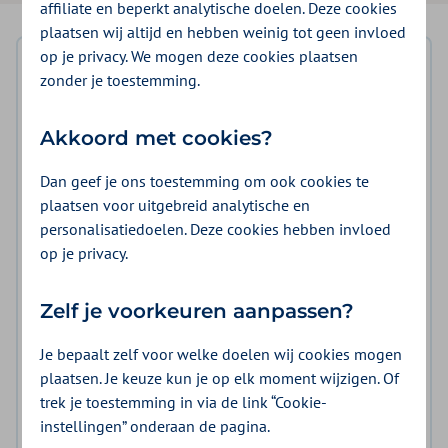
affiliate en beperkt analytische doelen. Deze cookies
plaatsen wij altijd en hebben weinig tot geen invloed
op je privacy. We mogen deze cookies plaatsen
Inhoudsopgave
zonder je toestemming.
Belangrijkste wijzigingen
Akkoord met cookies?
Wat we willen bereiken
Dan geef je ons toestemming om ook cookies te
Voorwaarden overeenkomst
plaatsen voor uitgebreid analytische en
personalisatiedoelen. Deze cookies hebben invloed
Tarieven en volume
op je privacy.
Zorg die wij inkopen
Zelf je voorkeuren aanpassen?
Contracteerprocedure
Je bepaalt zelf voor welke doelen wij cookies mogen
Planning en termijnen
plaatsen. Je keuze kun je op elk moment wijzigen. Of
trek je toestemming in via de link “Cookie-
Naleving en controle
instellingen” onderaan de pagina.
Aanvullingen en wijzigingen