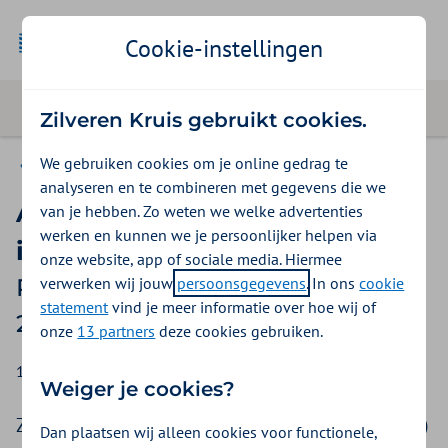
Cookie-instellingen
Zilveren Kruis gebruikt cookies.
We gebruiken cookies om je online gedrag te
Nieuws
analyseren en te combineren met gegevens die we
Aankondiging
van je hebben. Zo weten we welke advertenties
werken en kunnen we je persoonlijker helpen via
inkoopprocedure
onze website, app of sociale media. Hiermee
verwerken wij jouw
persoonsgegevens
. In ons
cookie
Preferente geneesmiddelen juni
statement
vind je meer informatie over hoe wij of
2025
onze
13 partners
deze cookies gebruiken.
19 juni 2025
Weiger je cookies?
Zilveren Kruis publiceert vandaag (19 juni 2025)
Dan plaatsen wij alleen cookies voor functionele,