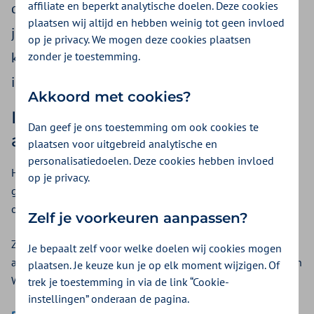
affiliate en beperkt analytische doelen. Deze cookies
de inkoopprocedure preferente geneesmiddelen
plaatsen wij altijd en hebben weinig tot geen invloed
juni 2025. Producenten van geneesmiddelen
op je privacy. We mogen deze cookies plaatsen
kunnen door middel van een openbare
zonder je toestemming.
inkoopprocedure gecontracteerd worden.
Akkoord met cookies?
Inschrijven kan tot maandag 11
Dan geef je ons toestemming om ook cookies te
augustus 12.00 uur
plaatsen voor uitgebreid analytische en
personalisatiedoelen. Deze cookies hebben invloed
Het preferentiebeleid geldt voor alle verzekerden die
op je privacy.
geneesmiddelen afnemen bij apotheekhoudenden met een
overeenkomst Farmaceutische Zorg.
Zelf je voorkeuren aanpassen?
Zilveren Kruis plaats op vrijdag 20 juni tevens een
Je bepaalt zelf voor welke doelen wij cookies mogen
advertentie in het Financieel Dagblad en het Pharmaceutisch
plaatsen. Je keuze kun je op elk moment wijzigen. Of
Weekblad met een aankondiging van de inkoopprocedure.
trek je toestemming in via de link “Cookie-
instellingen” onderaan de pagina.