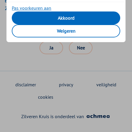
Bekijk de inkoopprocedure preferente geneesmiddelen juni
Pas voorkeuren aan
2025
Akkoord
Weigeren
Was dit nuttig?
Ja
Nee
disclaimer
privacy
veiligheid
cookies
Zilveren Kruis is onderdeel van