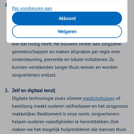
Samen doen
Pas voorkeuren aan
In een zorgzame gemeenschap zorgen we met en voor
Akkoord
elkaar. Ouderen voelen zich minder eenzaam, nuttiger en
gelukkiger. Ze zijn zelfstandiger en minder afhankelijk
Weigeren
van zorg. Zo blijft professionele zorg beschikbaar voor
wie dat nodig heeft. We bouwen verder aan zorgzame
gemeenschappen en maken afspraken per regio over
ondersteuning, preventie en lokale initiatieven. Zo
kunnen verzekerden langer thuis wonen en worden
zorgverleners ontlast.
Zelf en digitaal tenzij
Digitale technologie zoals slimme
medicijnhulpen
of
beeldzorg maakt ouderen zelfredzaam en het zorgproces
makkelijker. Reablement is onze norm: zorgverleners
helpen ouderen vaardigheden te herontdekken. Ook
maken we het mogelijk hulpmiddelen die mensen thuis