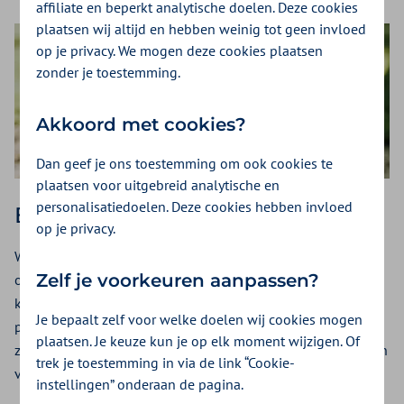
affiliate en beperkt analytische doelen. Deze cookies
plaatsen wij altijd en hebben weinig tot geen invloed
op je privacy. We mogen deze cookies plaatsen
zonder je toestemming.
Akkoord met cookies?
Dan geef je ons toestemming om ook cookies te
plaatsen voor uitgebreid analytische en
personalisatiedoelen. Deze cookies hebben invloed
Eén visie voor Zvw en Wlz
op je privacy.
We versterken de beweging Van Zorg naar Gewoon Leven
Zelf je voorkeuren aanpassen?
om de ouderenzorg toekomstbestendig te houden. Door
keuzes te maken die vanuit Zvw en Wlz bijdragen aan
Je bepaalt zelf voor welke doelen wij cookies mogen
passende, tijdige en betaalbare zorg. Zowel thuis als in
plaatsen. Je keuze kun je op elk moment wijzigen. Of
zorginstellingen. Van zorginstellingen en het sociaal domein
trek je toestemming in via de link “Cookie-
vragen we te werken vanuit hetzelfde perspectief.
instellingen” onderaan de pagina.