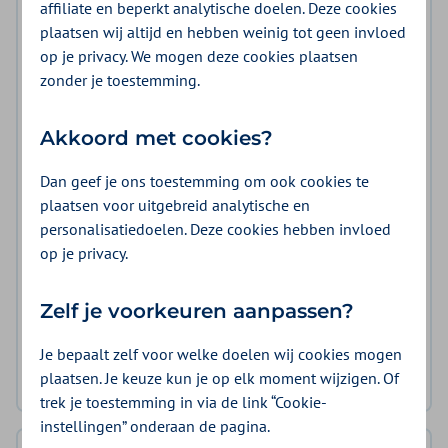
affiliate en beperkt analytische doelen. Deze cookies
plaatsen wij altijd en hebben weinig tot geen invloed
op je privacy. We mogen deze cookies plaatsen
zonder je toestemming.
Akkoord met cookies?
Regiobeeld en regioplan
Dan geef je ons toestemming om ook cookies te
Samen met zorgverleners, zorg- en
plaatsen voor uitgebreid analytische en
welzijnsorganisaties, inwoners en gemeenten
personalisatiedoelen. Deze cookies hebben invloed
hebben we de belangrijkste uitdagingen voor de
op je privacy.
regio Zaanstreek/Waterland in beeld gebracht. Op
basis van het regiobeeld stelden we een regioplan
Zelf je voorkeuren aanpassen?
op.
Je bepaalt zelf voor welke doelen wij cookies mogen
plaatsen. Je keuze kun je op elk moment wijzigen. Of
Bekijk het regiobeeld en regioplan
trek je toestemming in via de link “Cookie-
instellingen” onderaan de pagina.