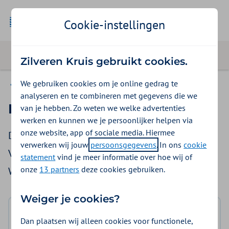
Cookie-instellingen
Zilveren Kruis gebruikt cookies.
We gebruiken cookies om je online gedrag te
Zorgtransformatie ontwikkelingen
analyseren en te combineren met gegevens die we
Regio Zaanstreek/Waterland
van je hebben. Zo weten we welke advertenties
werken en kunnen we je persoonlijker helpen via
onze website, app of sociale media. Hiermee
Deze regio bestaat uit de gemeenten Edam-
verwerken wij jouw
persoonsgegevens
. In ons
cookie
Volendam, Landsmeer, Oostzaan, Purmerend,
statement
vind je meer informatie over hoe wij of
onze
13 partners
deze cookies gebruiken.
Waterland, Wormerland en Zaanstad.
Weiger je cookies?
Dan plaatsen wij alleen cookies voor functionele,