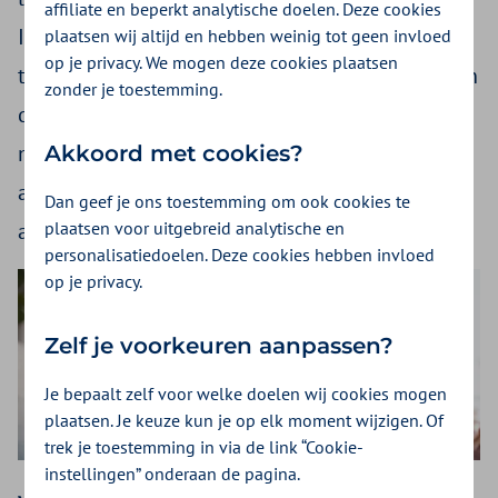
affiliate en beperkt analytische doelen. Deze cookies
Incision Slings en voor- of achterwandplastiek
plaatsen wij altijd en hebben weinig tot geen invloed
op je privacy. We mogen deze cookies plaatsen
technisch goed uitvoerbaar zijn onder sedatie en
zonder je toestemming.
dat spinale of algehele anesthesie niet altijd
nodig is. Patiënten zijn postoperatief snel goed
Akkoord met cookies?
aanspreekbaar en verlaten met gemakkelijke
Dan geef je ons toestemming om ook cookies te
plaatsen voor uitgebreid analytische en
adequate blaaslediging sneller het ziekenhuis.
personalisatiedoelen. Deze cookies hebben invloed
op je privacy.
Zelf je voorkeuren aanpassen?
Je bepaalt zelf voor welke doelen wij cookies mogen
plaatsen. Je keuze kun je op elk moment wijzigen. Of
trek je toestemming in via de link “Cookie-
instellingen” onderaan de pagina.