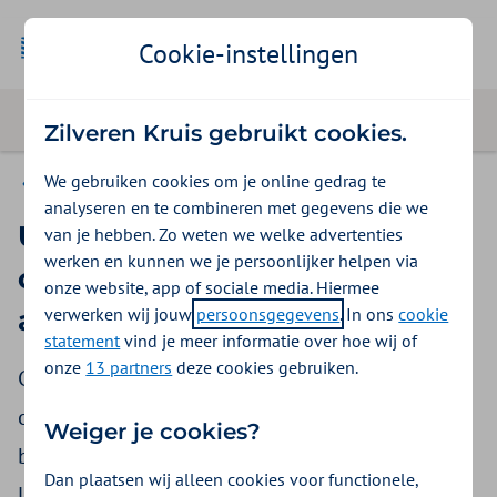
Cookie-instellingen
Zilveren Kruis gebruikt cookies.
We gebruiken cookies om je online gedrag te
Goede voorbeelden
analyseren en te combineren met gegevens die we
Urogynaecologische ingreep
van je hebben. Zo weten we welke advertenties
werken en kunnen we je persoonlijker helpen via
onder sedatie en lokale
onze website, app of sociale media. Hiermee
verwerken wij jouw
persoonsgegevens
. In ons
cookie
anesthesie
statement
vind je meer informatie over hoe wij of
onze
13 partners
deze cookies gebruiken.
Gedurende de COVID-19-pandemie is ervaring
opgedaan met prolapschirurgie (aan de
Weiger je cookies?
baarmoeder) onder sedatie in combinatie met
Dan plaatsen wij alleen cookies voor functionele,
lokale anesthesie. Gebleken is dat de Single