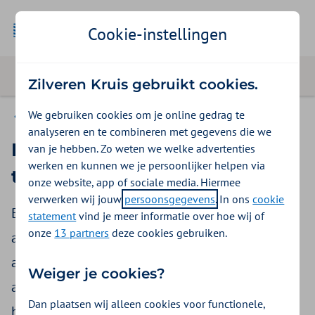
Cookie-instellingen
Zilveren Kruis gebruikt cookies.
We gebruiken cookies om je online gedrag te
Medische zorg bij tijdelijk verblijf in Nederland
analyseren en te combineren met gegevens die we
Behandeling aanvragen bij
van je hebben. Zo weten we welke advertenties
werken en kunnen we je persoonlijker helpen via
tijdelijk verblijf in Nederland
onze website, app of sociale media. Hiermee
verwerken wij jouw
persoonsgegevens
. In ons
cookie
Bij tijdelijk verblijf in Nederland moeten een
statement
vind je meer informatie over hoe wij of
onze
13 partners
deze cookies gebruiken.
aantal behandelingen vooraf worden
aangevraagd: behandelingen die u ook zou
Weiger je cookies?
aanvragen voor een Nederlandse patiënt en
Dan plaatsen wij alleen cookies voor functionele,
behandelingen voor hulpmiddelen. U vraagt de