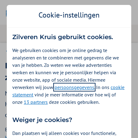
Cookie-instellingen
Zilveren Kruis gebruikt cookies.
We gebruiken cookies om je online gedrag te
Contact
analyseren en te combineren met gegevens die we
Klachtenformulier
van je hebben. Zo weten we welke advertenties
werken en kunnen we je persoonlijker helpen via
zorgaanbieders
onze website, app of sociale media. Hiermee
verwerken wij jouw
persoonsgegevens
. In ons
cookie
Natuurlijk willen we graag dat u tevreden bent.
statement
vind je meer informatie over hoe wij of
onze
13 partners
deze cookies gebruiken.
Heeft u toch een klacht? Stuur deze dan via dit
online formulier naar ons toe.
Weiger je cookies?
Bent u bij ons verzekerd? Gebruik dan het
online
Dan plaatsen wij alleen cookies voor functionele,
klachtenformulier voor verzekerden
.