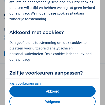
affiliate en beperkt analytische doelen. Deze cookies
plaatsen wij altijd en hebben weinig tot geen invloed
op je privacy. We mogen deze cookies plaatsen
Stap 1|
3
Uw klacht
zonder je toestemming.
Bent u een zorgaanbieder met een klacht?
Akkoord met cookies?
Ja
Nee
Dan geef je ons toestemming om ook cookies te
plaatsen voor uitgebreid analytische en
personalisatiedoelen. Deze cookies hebben invloed
Volgende
op je privacy.
Zelf je voorkeuren aanpassen?
disclaimer
privacy
veiligheid
Je bepaalt zelf voor welke doelen wij cookies mogen
Pas voorkeuren aan
cookies
plaatsen. Je keuze kun je op elk moment wijzigen. Of
Akkoord
trek je toestemming in via de link “Cookie-
instellingen” onderaan de pagina.
Zilveren Kruis is onderdeel van
Weigeren