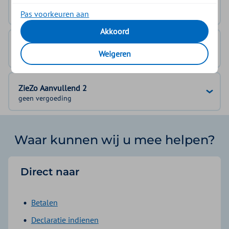
ZieZo Wereld & Tandongeval
geen vergoeding
Pas voorkeuren aan
Akkoord
ZieZo Aanvullend 1
Weigeren
geen vergoeding
ZieZo Aanvullend 2
geen vergoeding
Waar kunnen wij u mee helpen?
Direct naar
Betalen
Declaratie indienen