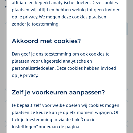
affiliate en beperkt analytische doelen. Deze cookies
of Toupim® van eigen haar krijgt u uit de vergoeding
pruik
.
plaatsen wij altijd en hebben weinig tot geen invloed
op je privacy. We mogen deze cookies plaatsen
zonder je toestemming.
Log in met DigiD
Akkoord met cookies?
Log in en bekijk welke vergoeding en voorwaarden
voor u gelden.
Dan geef je ons toestemming om ook cookies te
plaatsen voor uitgebreid analytische en
personalisatiedoelen. Deze cookies hebben invloed
Log in met DigiD
op je privacy.
Geen DigiD?
Vraag aan
Zelf je voorkeuren aanpassen?
Je bepaalt zelf voor welke doelen wij cookies mogen
Basisverzekering
plaatsen. Je keuze kun je op elk moment wijzigen. Of
geen vergoeding
trek je toestemming in via de link “Cookie-
instellingen” onderaan de pagina.