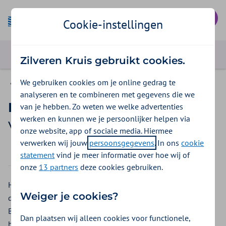
Mijn Zilveren Kruis
Cookie-instellingen
Zilveren Kruis gebruikt cookies.
We gebruiken cookies om je online gedrag te
Vergoedingen ZieZo
analyseren en te combineren met gegevens die we
Hoofdbedekking
van je hebben. Zo weten we welke advertenties
werken en kunnen we je persoonlijker helpen via
Vergoeding 2026
onze website, app of sociale media. Hiermee
verwerken wij jouw
persoonsgegevens
. In ons
cookie
2026
2025
statement
vind je meer informatie over hoe wij of
onze
13 partners
deze cookies gebruiken.
Heeft u hoofdbedekking nodig door (tijdelijk) haarverlies
Weiger je cookies?
door chemotherapie of een andere medische behandeling?
Bij ZieZo kunt u geen vergoeding krijgen voor
Dan plaatsen wij alleen cookies voor functionele,
hoofdbedekking uit de aanvullende verzekering. Een pruik