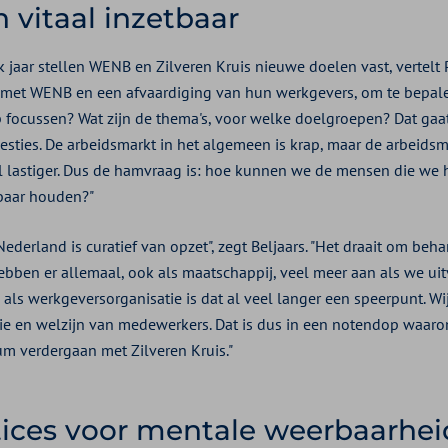
 vitaal inzetbaar
 jaar stellen WENB en Zilveren Kruis nieuwe doelen vast, vertelt 
, met WENB en een afvaardiging van hun werkgevers, om te bepal
focussen? Wat zijn de thema's, voor welke doelgroepen? Dat gaa
sties. De arbeidsmarkt in het algemeen is krap, maar de arbeidsm
el lastiger. Dus de hamvraag is: hoe kunnen we de mensen die we
tbaar houden?"
ederland is curatief van opzet", zegt Beljaars. "Het draait om beh
ebben er allemaal, ook als maatschappij, veel meer aan als we ui
als werkgeversorganisatie is dat al veel langer een speerpunt. Wij
atie en welzijn van medewerkers. Dat is dus in een notendop waa
um verdergaan met Zilveren Kruis."
tices voor mentale weerbaarhei