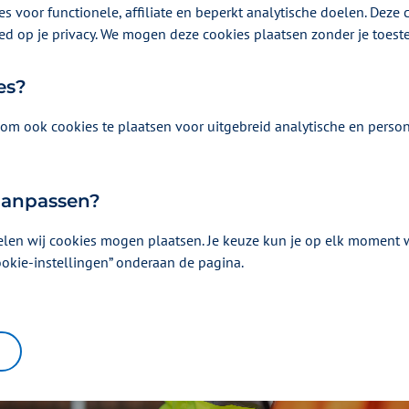
medewerkers fit en gezond te houden. Op het hoofdk
s voor functionele, affiliate en beperkt analytische doelen. Deze c
 met Zilveren Kruis de balans op van de afgelopen
ed op je privacy. We mogen deze cookies plaatsen zonder je toes
s vooruit.
es?
om ook cookies te plaatsen voor uitgebreid analytische en person
 aanpassen?
elen wij cookies mogen plaatsen. Je keuze kun je op elk moment wi
ookie-instellingen” onderaan de pagina.