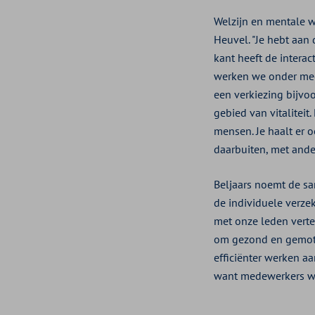
Welzijn en mentale w
Heuvel. "Je hebt aan
kant heeft de intera
werken we onder meer
een verkiezing bijvo
gebied van vitalitei
mensen. Je haalt er o
daarbuiten, met ande
Beljaars noemt de sa
de individuele verze
met onze leden vert
om gezond en gemotiv
efficiënter werken a
want medewerkers we