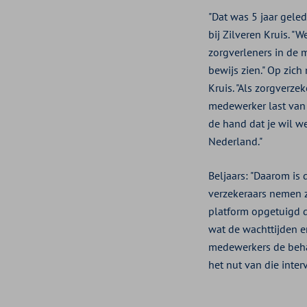
"Dat was 5 jaar gele
bij Zilveren Kruis. "
zorgverleners in de 
bewijs zien." Op zich
Kruis. "Als zorgverze
medewerker last van z
de hand dat je wil we
Nederland."
Beljaars: "Daarom is 
verzekeraars nemen z
platform opgetuigd da
wat de wachttijden e
medewerkers de beha
het nut van die interv