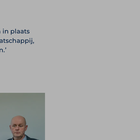
in plaats
atschappij,
n.