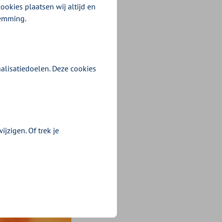
antoor in Arnhem
ookies plaatsen wij altijd en
 5 jaar – én
temming.
alisatiedoelen. Deze cookies
jzigen. Of trek je