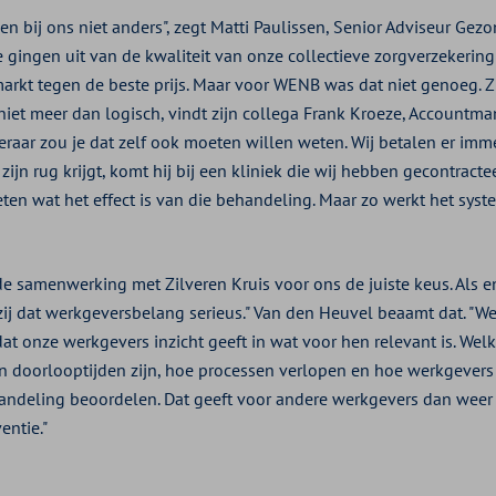
den bij ons niet anders", zegt Matti Paulissen, Senior Adviseur 
We gingen uit van de kwaliteit van onze collectieve zorgverzekering
markt tegen de beste prijs. Maar voor WENB was dat niet genoeg. 
 niet meer dan logisch, vindt zijn collega Frank Kroeze, Accountma
keraar zou je dat zelf ook moeten willen weten. Wij betalen er imme
ijn rug krijgt, komt hij bij een kliniek die wij hebben gecontractee
ten wat het effect is van die behandeling. Maar zo werkt het syste
de samenwerking met Zilveren Kruis voor ons de juiste keus. Als e
ij dat werkgeversbelang serieus." Van den Heuvel beaamt dat. "
t onze werkgevers inzicht geeft in wat voor hen relevant is. Welke
n doorlooptijden zijn, hoe processen verlopen en hoe werkgever
ndeling beoordelen. Dat geeft voor andere werkgevers dan weer e
entie."