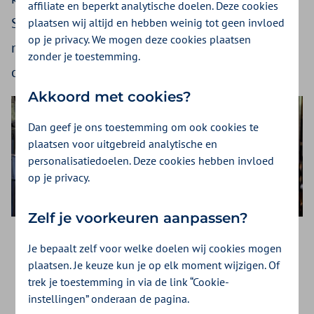
affiliate en beperkt analytische doelen. Deze cookies
Sigrid Van Tol-Schakel en Evert Uitslag doen
plaatsen wij altijd en hebben weinig tot geen invloed
op je privacy. We mogen deze cookies plaatsen
mee met Afvallen met Afspraken en vertellen
zonder je toestemming.
over hun vlucht naar fitheid.
Akkoord met cookies?
Dan geef je ons toestemming om ook cookies te
plaatsen voor uitgebreid analytische en
personalisatiedoelen. Deze cookies hebben invloed
op je privacy.
Zelf je voorkeuren aanpassen?
Je bepaalt zelf voor welke doelen wij cookies mogen
plaatsen. Je keuze kun je op elk moment wijzigen. Of
trek je toestemming in via de link “Cookie-
Voor mij is het extra goed om
instellingen” onderaan de pagina.
gezond te leven en niet te zwaar