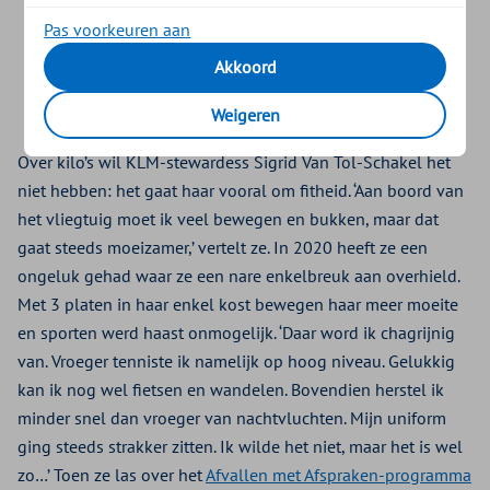
te zijn. Dat was het zetje dat ik
Pas voorkeuren aan
nodig had.
Akkoord
- Evert Uitslag, Business analist bij KLM
Weigeren
Over kilo’s wil KLM-stewardess Sigrid Van Tol-Schakel het
niet hebben: het gaat haar vooral om fitheid. ‘Aan boord van
het vliegtuig moet ik veel bewegen en bukken, maar dat
gaat steeds moeizamer,’ vertelt ze. In 2020 heeft ze een
ongeluk gehad waar ze een nare enkelbreuk aan overhield.
Met 3 platen in haar enkel kost bewegen haar meer moeite
en sporten werd haast onmogelijk. ‘Daar word ik chagrijnig
van. Vroeger tenniste ik namelijk op hoog niveau. Gelukkig
kan ik nog wel fietsen en wandelen. Bovendien herstel ik
minder snel dan vroeger van nachtvluchten. Mijn uniform
ging steeds strakker zitten. Ik wilde het niet, maar het is wel
zo…’ Toen ze las over het
Afvallen met Afspraken-programma