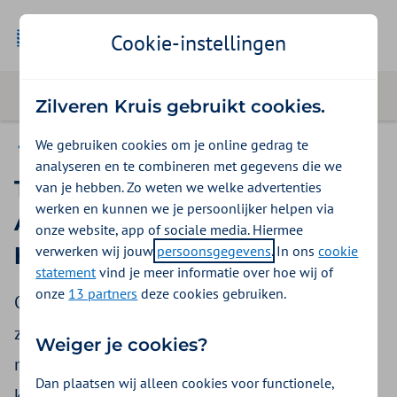
Geselecteer
Zakelijk
Cookie-instellingen
Zilveren Kruis gebruikt cookies.
We gebruiken cookies om je online gedrag te
Klantverhalen
analyseren en te combineren met gegevens die we
Twee KLM’ers checken in bij
van je hebben. Zo weten we welke advertenties
werken en kunnen we je persoonlijker helpen via
Afvallen met Afspraken: wat is
onze website, app of sociale media. Hiermee
verwerken wij jouw
persoonsgegevens
. In ons
cookie
hun bestemming?
statement
vind je meer informatie over hoe wij of
onze
13 partners
deze cookies gebruiken.
Ongeveer de helft van de Nederlanders is te
zwaar. Dat is een probleem voor de
Weiger je cookies?
maatschappij, maar vooral ook voor mensen die
Dan plaatsen wij alleen cookies voor functionele,
kampen met overgewicht. KLM-medewerkers