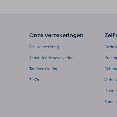
Onze verzekeringen
Zelf
Basisverzekering
Gezins
Aanvullende verzekering
Kraamp
Tandverzekering
Geboor
ZieZo
Verhui
Ik wor
Samen