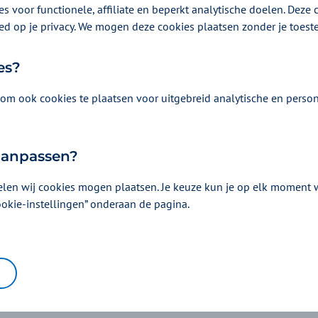
s voor functionele, affiliate en beperkt analytische doelen. Deze c
onceptie vanaf 21 jaar
.
ed op je privacy. We mogen deze cookies plaatsen zonder je toes
Vergoeding en voorwaarden
es?
Kies uw pakket en bekijk de vergoedingen e
om ook cookies te plaatsen voor uitgebreid analytische en person
horen.
 aanpassen?
elen wij cookies mogen plaatsen. Je keuze kun je op elk moment wi
ookie-instellingen” onderaan de pagina.