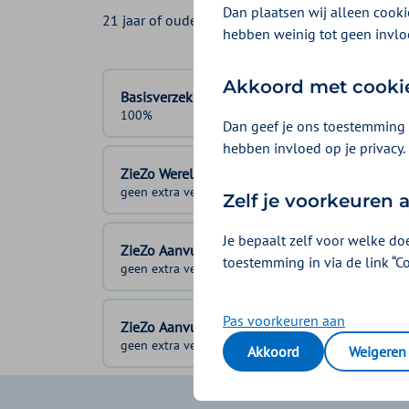
Dan plaatsen wij alleen cookie
21 jaar of ouder? Bekijk dan de vergoeding
Antic
hebben weinig tot geen invlo
Akkoord met cooki
Basisverzekering
100%
Dan geef je ons toestemming 
hebben invloed op je privacy.
ZieZo Wereld & Tandongeval
geen extra vergoeding
Zelf je voorkeuren
Je bepaalt zelf voor welke do
ZieZo Aanvullend 1
toestemming in via de link “C
geen extra vergoeding
Pas voorkeuren aan
ZieZo Aanvullend 2
geen extra vergoeding
Akkoord
Weigeren