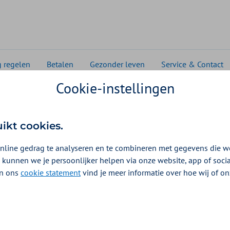
g regelen
Betalen
Gezonder leven
Service & Contact
Cookie-instellingen
tot 21 jaar
21 jaar
uikt cookies.
nline gedrag te analyseren en te combineren met gegevens die w
 kunnen we je persoonlijker helpen via onze website, app of soc
 In ons
cookie statement
vind je meer informatie over hoe wij of o
gerschap te voorkomen. Bij ZieZo krijgt u een