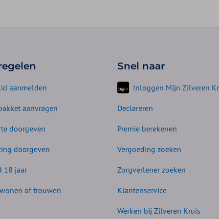
 regelen
Snel naar
lid aanmelden
Inloggen Mijn Zilveren Kr
akket aanvragen
Declareren
te doorgeven
Premie berekenen
zing doorgeven
Vergoeding zoeken
d 18 jaar
Zorgverlener zoeken
wonen of trouwen
Klantenservice
Werken bij Zilveren Kruis