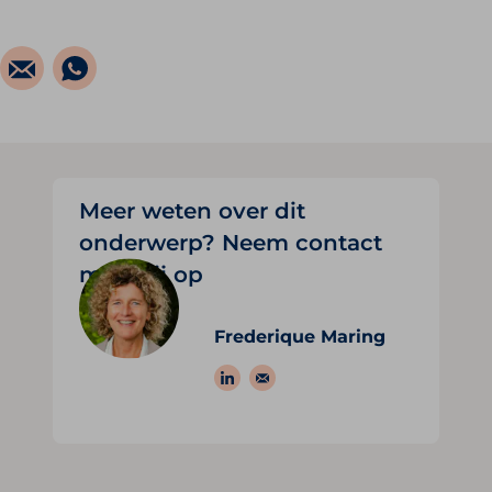
Meer weten over dit
onderwerp? Neem contact
met mij op
Frederique Maring
Volg ons op: LinkedIn
Stuur een e-mail