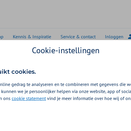
ap
Kennis & Inspiratie
Service & contact
Inloggen
Cookie-instellingen
oen: overheid en bedrijven op de bres tegen werkstress
ten naar doen: overhei
uikt cookies.
en op de bres tegen wer
nline gedrag te analyseren en te combineren met gegevens die w
 kunnen we je persoonlijker helpen via onze website, app of soc
 In ons
cookie statement
vind je meer informatie over hoe wij of o
 wat kan ik doen? Het antwoord op die vragen is volg
belangrijkste uitkomsten van het Maatschappelijk D
 van Jongwerkenden. Als opdrachtgever namens het m