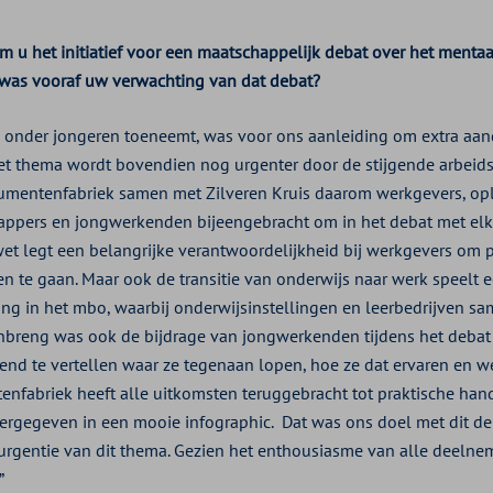
nam u het initiatief voor een maatschappelijk debat over het menta
was vooraf uw verwachting van dat debat?
k onder jongeren toeneemt, was voor ons aanleiding om extra aan
et thema wordt bovendien nog urgenter door de stijgende arbeid
umentenfabriek samen met Zilveren Kruis daarom werkgevers, opl
appers en jongwerkenden bijeengebracht om in het debat met elk
et legt een belangrijke verantwoordelijkheid bij werkgevers om 
n te gaan. Maar ook de transitie van onderwijs naar werk speelt e
ng in het mbo, waarbij onderwijsinstellingen en leerbedrijven s
inbreng was ook de bijdrage van jongwerkenden tijdens het deba
dend te vertellen waar ze tegenaan lopen, hoe ze dat ervaren en 
nfabriek heeft alle uitkomsten teruggebracht tot praktische han
eergegeven in een mooie infographic. Dat was ons doel met dit de
rgentie van dit thema. Gezien het enthousiasme van alle deelnem
”