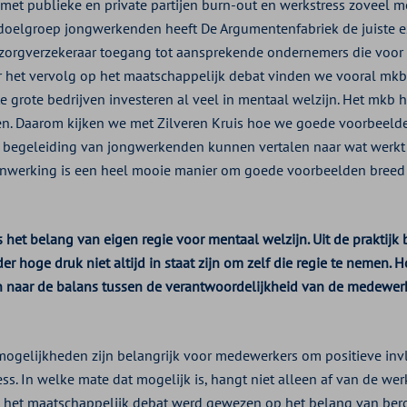
et publieke en private partijen burn-out en werkstress zoveel mo
oelgroep jongwerkenden heeft De Argumentenfabriek de juiste ex
e zorgverzekeraar toegang tot aansprekende ondernemers die voor o
or het vervolg op het maatschappelijk debat vinden we vooral mkb
e grote bedrijven investeren al veel in mentaal welzijn. Het mkb 
n. Daarom kijken we met Zilveren Kruis hoe we goede voorbeeld
e begeleiding van jongwerkenden kunnen vertalen naar wat werkt
enwerking is een heel mooie manier om goede voorbeelden breed 
 het belang van eigen regie voor mentaal welzijn. Uit de praktijk 
 hoge druk niet altijd in staat zijn om zelf die regie te nemen. Ho
 naar de balans tussen de verantwoordelijkheid van de medewerk
mogelijkheden zijn belangrijk voor medewerkers om positieve in
ss. In welke mate dat mogelijk is, hangt niet alleen af van de we
ns het maatschappelijk debat werd gewezen op het belang van bero