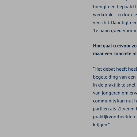
brengt een bepaald b
werkdruk – en kun j
verschil. Daar ligt 
1e baan goed voorlic
Hoe gaat u ervoor zo
maar een concrete b
“Het debat heeft hee
begeleiding van een 
in de praktijk te sne
van jongeren om erva
community kan nut he
partijen als Zilvere
praktijkvoorbeelden 
krijgen.”