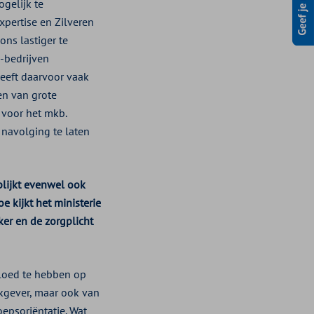
gelijk te
pertise en Zilveren
ns lastiger te
-bedrijven
heeft daarvoor vaak
en van grote
 voor het mkb.
navolging te laten
blijkt evenwel ook
e kijkt het ministerie
er en de zorgplicht
vloed te hebben op
rkgever, maar ook van
epsoriëntatie. Wat