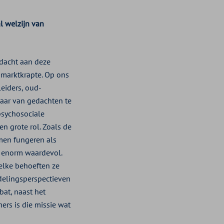
al welzijn van
dacht aan deze
smarktkrapte. Op ons
eiders, oud-
aar van gedachten te
psychosociale
en grote rol. Zoals de
amen fungeren als
t enorm waardevol.
welke behoeften ze
delingsperspectieven
bat, naast het
ers is die missie wat