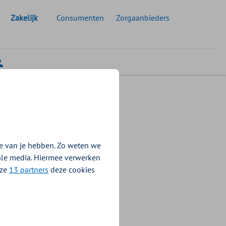
Geselecteerde doelgroep:
Zakelijk
Consumenten
Zorgaanbieders
d en
kstress
e van je hebben. Zo weten we
iale media. Hiermee verwerken
nze
13 partners
deze cookies
ens Annemarie
ebat over
inisterie van