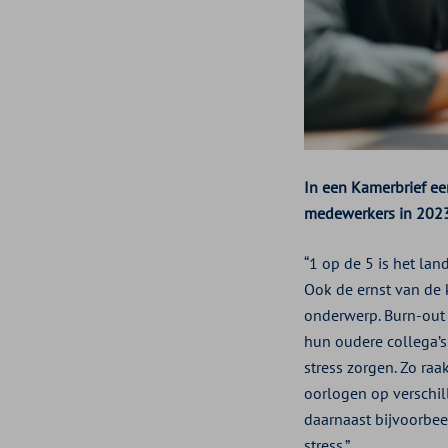
In een Kamerbrief eer
medewerkers in 2023
“1 op de 5 is het lan
Ook de ernst van de k
onderwerp. Burn-out 
hun oudere collega’s
stress zorgen. Zo ra
oorlogen op verschil
daarnaast bijvoorbee
stress.”