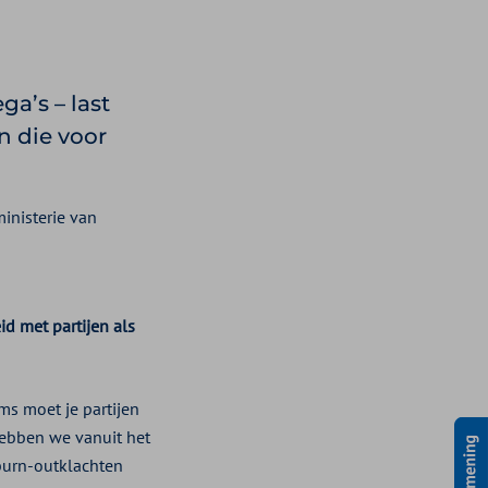
a’s – last
n die voor
inisterie van
d met partijen als
ms moet je partijen
 hebben we vanuit het
burn-outklachten