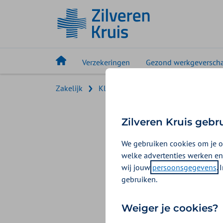
Verzekeringen
Gezond werkgeversch
Zakelijk
Klantverhalen
Van praten naar d
Van pra
Zilveren Kruis gebr
bedrijv
We gebruiken cookies om je o
welke advertenties werken en
wij jouw
persoonsgegevens
.
Wat is mijn rol,
gebruiken.
Koks een van de 
Mentaal Welzijn
Weiger je cookies?