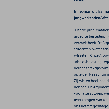
In februari dit jaar 
jongwerkenden. Wat 
“Dat de problematie
groep te besteden. H
verzoek heeft De Arg
studenten, wetensch
wisselen. Onze Arbow
arbeidsbelasting tege
beroepspraktijkvormi
opleider. Naast hun 
Zij wisten heel beel
hebben. De Argumente
voor alle actoren, w
overbrengen van de u
ons betreft geslaagd.