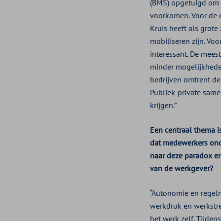
(BMS) opgetuigd om m
voorkomen. Voor de d
Kruis heeft als grot
mobiliseren zijn. Vo
interessant. De meest
minder mogelijkhede
bedrijven omtrent d
Publiek-private sam
krijgen.”
Een centraal thema is
dat medewerkers onder
naar deze paradox en
van de werkgever?
“Autonomie en regel
werkdruk en werkstre
het werk zelf. Tijde