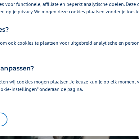
n Werkgelegenheid (SZW) blikt de Coördinerend Bel
s voor functionele, affiliate en beperkt analytische doelen. Deze c
gheden terug op een geslaagd evenement. “Het is ee
ed op je privacy. We mogen deze cookies plaatsen zonder je toes
thema dat wij als Rijksoverheid niet alleen kunnen o
es?
om ook cookies te plaatsen voor uitgebreid analytische en person
 aanpassen?
elen wij cookies mogen plaatsen. Je keuze kun je op elk moment wi
ookie-instellingen” onderaan de pagina.