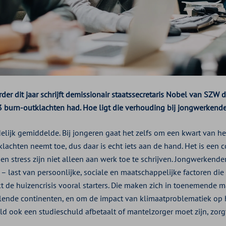
der dit jaar schrijft demissionair staatssecretaris Nobel van SZW 
 burn-outklachten had. Hoe ligt die verhouding bij jongwerkend
delijk gemiddelde. Bij jongeren gaat het zelfs om een kwart van he
lachten neemt toe, dus daar is echt iets aan de hand. Het is een 
en stress zijn niet alleen aan werk toe te schrijven. Jongwerken
 – last van persoonlijke, sociale en maatschappelijke factoren di
akt de huizencrisis vooral starters. Die maken zich in toenemende
lende continenten, en om de impact van klimaatproblematiek op h
ld ook een studieschuld afbetaalt of mantelzorger moet zijn, zorg