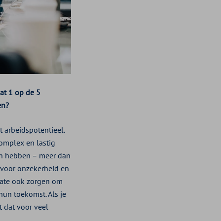
dat 1 op de 5
en?
t arbeidspotentieel.
complex en lastig
den hebben – meer dan
e voor onzekerheid en
 mate ook zorgen om
un toekomst. Als je
t dat voor veel