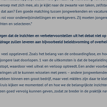
eroep met zich mee, als je kijkt naar de zwaarte van taken, zelfst
e dat aan? Een goede matching tussen jongwerkenden en vacatur
een rol voor onderwijsinstellingen en werkgevers. Zij moeten jong
hten en selecteren.”
rgen dat de inzichten en verbetervoorstellen uit het debat niet o
ijdrage zullen leveren aan bijvoorbeeld beleidsvorming of overh
l veel opgeleverd. Zoals het belang van de onboardingfase, en hoe
jongere laat doorlopen. 1 van de uitkomsten is dat de begeleid
l stopt, waardoor veel uitval en verloop optreedt. Een ander voorb
ringen uit te kunnen wisselen met peers – andere jongwerkenden
bben binnen een groot bedrijf, maar veel mkb’ers zijn daar te kl
n Kruis kijken we momenteel of en hoe we de belangrijkste inzicht
een goed vervolg kunnen geven, zodat ze breder in de praktijk n