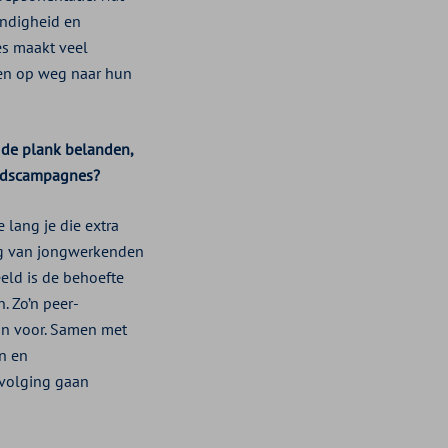
andigheid en
es maakt veel
eren op weg naar hun
p de plank belanden,
eidscampagnes?
 lang je die extra
ing van jongwerkenden
eeld is de behoefte
. Zo’n peer-
ein voor. Samen met
en en
avolging gaan