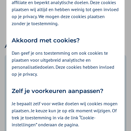
affiliate en beperkt analytische doelen. Deze cookies
Kies de verzekering die bij jouw bedrijf past.
plaatsen wij altijd en hebben weinig tot geen invloed
op je privacy. We mogen deze cookies plaatsen
zonder je toestemming.
Akkoord met cookies?
Alle verzekeringen
Dan geef je ons toestemming om ook cookies te
plaatsen voor uitgebreid analytische en
personalisatiedoelen. Deze cookies hebben invloed
op je privacy.
Zelf je voorkeuren aanpassen?
Je bepaalt zelf voor welke doelen wij cookies mogen
plaatsen. Je keuze kun je op elk moment wijzigen. Of
Collectieve zorgverzekering voor
trek je toestemming in via de link “Cookie-
werkgevers
instellingen” onderaan de pagina.