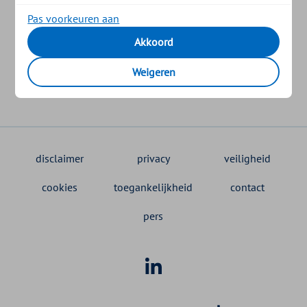
Pas voorkeuren aan
Was dit nuttig?
Akkoord
Weigeren
Ja
Nee
disclaimer
privacy
veiligheid
cookies
toegankelijkheid
contact
pers