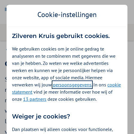
Cookie-instellingen
Zilveren Kruis gebruikt cookies.
We gebruiken cookies om je online gedrag te
Uw zorgverlening
analyseren en te combineren met gegevens die we
Ouderen met een zorgvraag
van je hebben. Zo weten we welke advertenties
werken en kunnen we je persoonlijker helpen via
onze website, app of sociale media. Hiermee
Soms redt een oudere of zijn mantelzorgers het
verwerken wij jouw
persoonsgegevens
. In ons
cookie
niet om zelf alle zorg op te vangen. Wat zijn de
statement
vind je meer informatie over hoe wij of
onze
13 partners
deze cookies gebruiken.
mogelijkheden voor zorg en ondersteuning? En
waar komt deze zorg vandaan? Uit de Wet
Weiger je cookies?
langdurige zorg (Wlz)? Of vanuit de gemeente
Dan plaatsen wij alleen cookies voor functionele,
via de Wet maatschappelijk ondersteuning? Of