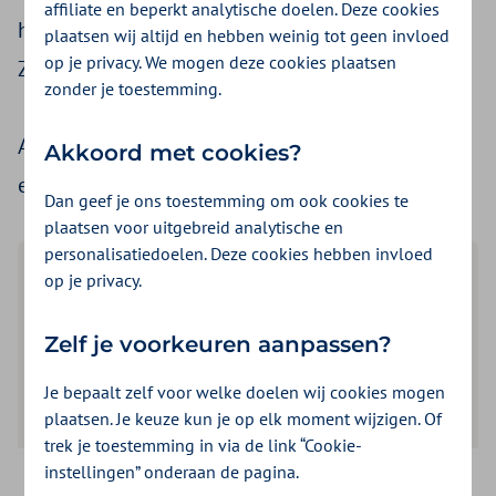
affiliate en beperkt analytische doelen. Deze cookies
heeft uw cliënt zorg nodig vanuit de
plaatsen wij altijd en hebben weinig tot geen invloed
op je privacy. We mogen deze cookies plaatsen
Zorgverzekeringswet (Zvw)?
zonder je toestemming.
Aan de hand van een aantal vragen, komt u bij
Akkoord met cookies?
een passend antwoord voor uw cliënt.
Dan geef je ons toestemming om ook cookies te
plaatsen voor uitgebreid analytische en
personalisatiedoelen. Deze cookies hebben invloed
op je privacy.
Heeft de cliënt en geldige Wlz-indicatie of is deze
aangevraagd bij het CIZ?
Zelf je voorkeuren aanpassen?
-Maak uw keuze-
Je bepaalt zelf voor welke doelen wij cookies mogen
plaatsen. Je keuze kun je op elk moment wijzigen. Of
trek je toestemming in via de link “Cookie-
instellingen” onderaan de pagina.