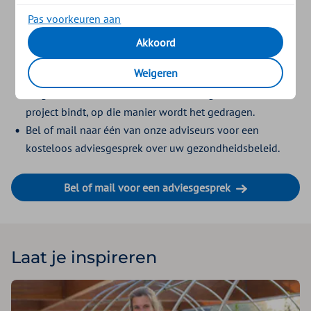
gezondheidsbeleid. U kunt later altijd nog verder
Pas voorkeuren aan
ontwikkelen.
Begin met een pilot. Dat houdt het kleinschalig en
Akkoord
behapbaar. Als het een succes is, kunt u het verder
Weigeren
uitrollen in de organisatie.
Zorg dat u ambassadeurs binnen de organisatie aan het
project bindt, op die manier wordt het gedragen.
Bel of mail naar één van onze adviseurs voor een
kosteloos adviesgesprek over uw gezondheidsbeleid.
Bel of mail voor een adviesgesprek
Laat je inspireren