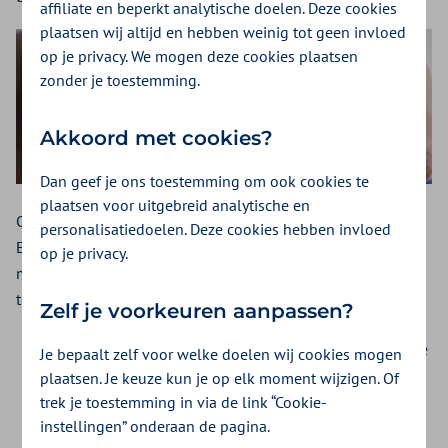
affiliate en beperkt analytische doelen. Deze cookies
plaatsen wij altijd en hebben weinig tot geen invloed
op je privacy. We mogen deze cookies plaatsen
zonder je toestemming.
Akkoord met cookies?
Dan geef je ons toestemming om ook cookies te
plaatsen voor uitgebreid analytische en
Of als we dan toch bezig zijn, pakken we alles tegelijk aan?
personalisatiedoelen. Deze cookies hebben invloed
En als u dan een richting heeft gekozen, wat is dan de beste
op je privacy.
manier om het aan te pakken? Een aantal tips om u op weg
te helpen.
Zelf je voorkeuren aanpassen?
Onderzoek bij uw medewerkers waar de meeste behoefte
Je bepaalt zelf voor welke doelen wij cookies mogen
aan is. Dan ontwikkelt u ook echt iets waar iedereen mee
plaatsen. Je keuze kun je op elk moment wijzigen. Of
aan de slag kan.
trek je toestemming in via de link “Cookie-
instellingen” onderaan de pagina.
Start met één aandachtsgebied. Dat is het begin van uw