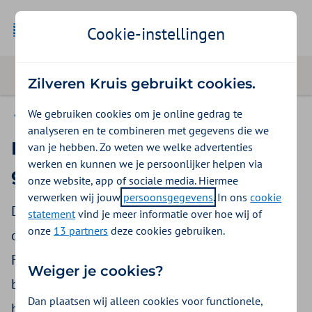
Geselecteer
Zakelijk
Cookie-instellingen
Zilveren Kruis gebruikt cookies.
We gebruiken cookies om je online gedrag te
Veelgestelde vragen
analyseren en te combineren met gegevens die we
Hoe geef ik mijn
van je hebben. Zo weten we welke advertenties
werken en kunnen we je persoonlijker helpen via
gezondheidsbeleid vorm?
onze website, app of sociale media. Hiermee
verwerken wij jouw
persoonsgegevens
. In ons
cookie
Dat u iets aan gezondheid wilt doen binnen uw
statement
vind je meer informatie over hoe wij of
onze
13 partners
deze cookies gebruiken.
organisatie is duidelijk, maar waar begint u?
Focust u zich op de aanpak van stress, meer
Weiger je cookies?
beweging, betere voeding of is de mentale
Dan plaatsen wij alleen cookies voor functionele,
balans het belangrijkst?