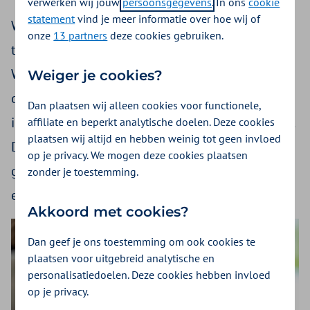
verwerken wij jouw
persoonsgegevens
. In ons
cookie
statement
vind je meer informatie over hoe wij of
Well at Work komt voort uit de samenwerking
onze
13 partners
deze cookies gebruiken.
tussen
Deloitte
en Zilveren Kruis. De Well at
Work Monitor is een baanbrekend instrument
Weiger je cookies?
om wellbeing op het werk te verbeteren voor
Dan plaatsen wij alleen cookies voor functionele,
individuele medewerkers, teams en organisaties.
affiliate en beperkt analytische doelen. Deze cookies
plaatsen wij altijd en hebben weinig tot geen invloed
De voordelen daarvan zien we terug in de
op je privacy. We mogen deze cookies plaatsen
gezondheid en het energieniveau van mensen,
zonder je toestemming.
en daarmee ook in betere prestaties.
Akkoord met cookies?
Dan geef je ons toestemming om ook cookies te
plaatsen voor uitgebreid analytische en
personalisatiedoelen. Deze cookies hebben invloed
op je privacy.