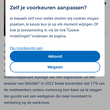
Zelf je voorkeuren aanpassen?
Je bepaalt zelf voor welke doelen wij cookies mogen
plaatsen. Je keuze kun je op elk moment wijzigen. Of
trek je toestemming in via de link “Cookie-
instellingen” onderaan de pagina.
De businesscase voor investeren in wellbeing op het werk
Pas voorkeuren aan
wordt alsmaar sterker. Het positieve effect ervan op het
Akkoord
behoud, de betrokkenheid en de productiviteit van
medewerkers wordt algemeen erkend. Wellbeing heeft
Weigeren
daarnaast een bredere impact op werving, werkcultuur en
maatschappelijke bijdrage van een organisatie. Uit een
1
analyse van Deloitte
in 2022 bleek bovendien dat 57% van
de medewerkers serieus overwoog hun baan op te zeggen
ten gunste van een werkgever die meer investeert in
wellbeing op de werkvloer.