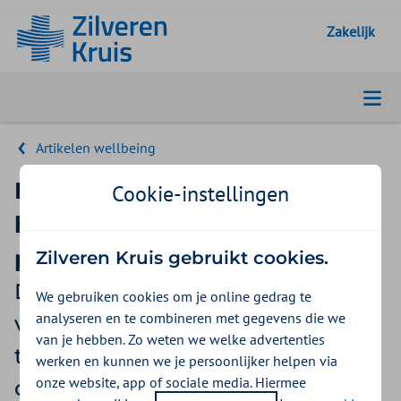
Geselecteer
Zakelijk
Artikelen wellbeing
Investeer in wellbeing voor
Cookie-instellingen
het behoud van jouw
personeel
Zilveren Kruis gebruikt cookies.
De Well at Work Monitor
We gebruiken cookies om je online gedrag te
analyseren en te combineren met gegevens die we
verbetert het moreel van het
van je hebben. Zo weten we welke advertenties
team en de prestaties van de
werken en kunnen we je persoonlijker helpen via
onze website, app of sociale media. Hiermee
organisatie