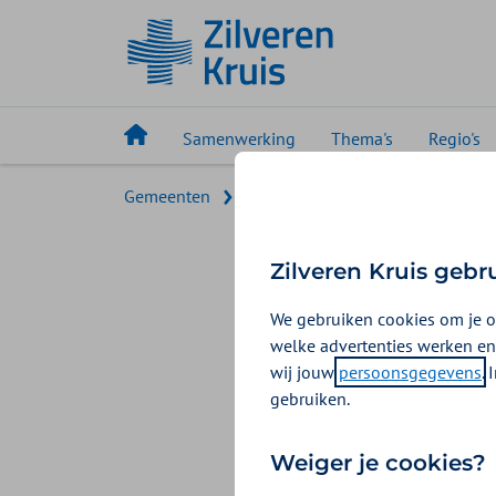
Samenwerking
Thema's
Regio's
Gemeenten
Preventie
Preventie van schu
Prevent
Zilveren Kruis gebr
We gebruiken cookies om je o
Schuldenproblem
welke advertenties werken en
staan bijna nooit
wij jouw
persoonsgegevens
.
ook vaak sprake
gebruiken.
kunnen de oorzaa
Weiger je cookies?