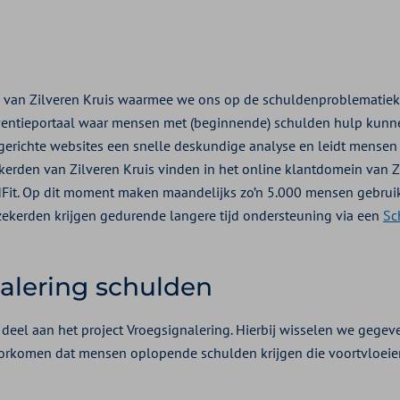
 van Zilveren Kruis waarmee we ons op de schuldenproblematiek 
eventieportaal waar mensen met (beginnende) schulden hulp kunne
erichte websites een snelle deskundige analyse en leidt mensen d
kerden van Zilveren Kruis vinden in het online klantdomein van Z
ldFit. Op dit moment maken maandelijks zo’n 5.000 mensen gebrui
zekerden krijgen gedurende langere tijd ondersteuning via een
Sc
alering schulden
 deel aan het project Vroegsignalering. Hierbij wisselen we gegev
rkomen dat mensen oplopende schulden krijgen die voortvloeien