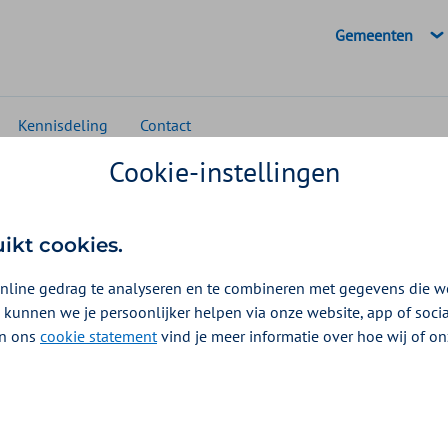
Geselecteerde d
Gemeenten
Kennisdeling
Contact
Cookie-instellingen
lden
ie van schulden
uikt cookies.
nline gedrag te analyseren en te combineren met gegevens die w
atiek heeft grote maatschappelijke gevolgen. Finan
 kunnen we je persoonlijker helpen via onze website, app of soc
 helemaal op zichzelf. Bij een groot deel van de schu
 In ons
cookie statement
vind je meer informatie over hoe wij of o
 van andere sociaaleconomische en medische proble
k zijn van de schulden, maar soms ook het gevolg.