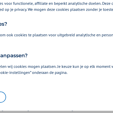
s voor functionele, affiliate en beperkt analytische doelen. Deze c
ed op je privacy. We mogen deze cookies plaatsen zonder je toes
es?
om ook cookies te plaatsen voor uitgebreid analytische en person
 aanpassen?
elen wij cookies mogen plaatsen. Je keuze kun je op elk moment wi
ookie-instellingen” onderaan de pagina.
taan niet op zichzelf
den kan ervoor zorgen dat het niet mogelijk is een baan te hebb
e opvoeding te geven en maatschappelijk actief te zijn. Ook kunn
he gezondheid negatief beïnvloeden en zorgen voor toenemende z