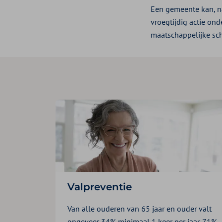
Een gemeente kan, na
vroegtijdig actie o
maatschappelijke sc
Valpreventie
Van alle ouderen van 65 jaar en ouder valt
ongeveer 34% minimaal 1 keer per jaar. 71%