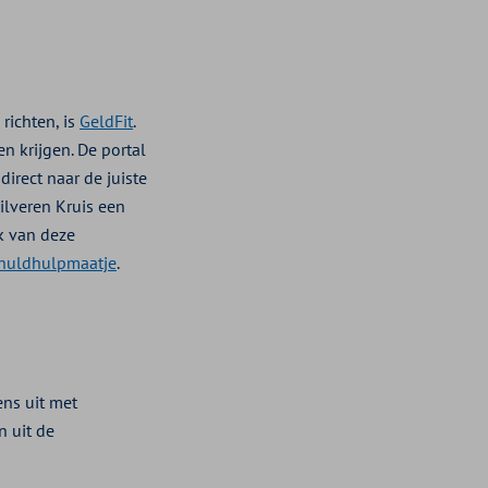
richten, is
GeldFit
.
n krijgen. De portal
irect naar de juiste
ilveren Kruis een
k van deze
huldhulpmaatje
.
ens uit met
 uit de