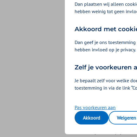
Dan plaatsen wij alleen cookie
hebben weinig tot geen invlo
Akkoord met cooki
Dan geef je ons toestemming 
hebben invloed op je privacy.
Zelf je voorkeuren
Je bepaalt zelf voor welke do
toestemming in via de link “C
Schulden s
Pas voorkeuren aan
Het hebben van schul
Akkoord
Weigeren
kinderen een stabiel
fysieke en psychisc