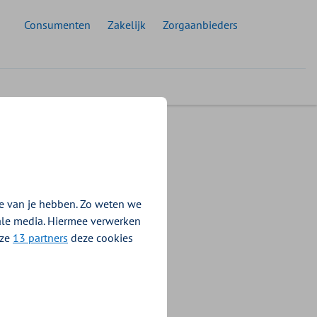
oelgroep:
Consumenten
Zakelijk
Zorgaanbieders
e van je hebben. Zo weten we
ciële problemen
iale media. Hiermee verwerken
ldenaren is er
nze
13 partners
deze cookies
men. Deze