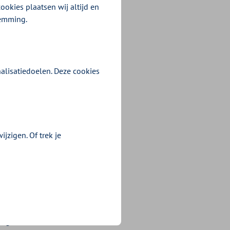
ookies plaatsen wij altijd en
temming.
alisatiedoelen. Deze cookies
jzigen. Of trek je
en of te behouden,
en schulden de
orgkosten.