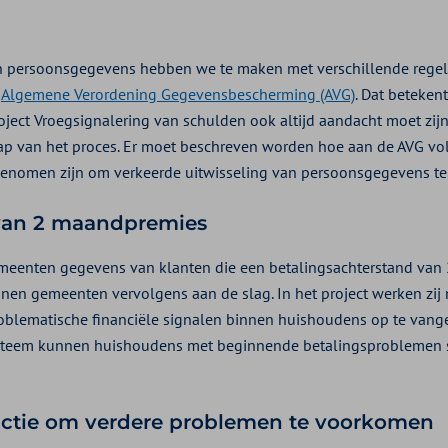
an persoonsgegevens hebben we te maken met verschillende regel
e
Algemene Verordening Gegevensbescherming (AVG)
. Dat betekent
oject Vroegsignalering van schulden ook altijd aandacht moet zijn 
tap van het proces. Er moet beschreven worden hoe aan de AVG v
enomen zijn om verkeerde uitwisseling van persoonsgegevens t
van 2 maandpremies
eenten gegevens van klanten die een betalingsachterstand van
en gemeenten vervolgens aan de slag. In het project werken zij
oblematische financiële signalen binnen huishoudens op te vang
systeem kunnen huishoudens met beginnende betalingsproblemen 
 actie om verdere problemen te voorkomen