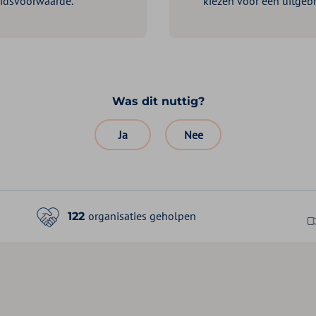
eidsvoorwaarde.
kiezen voor een uitgebr
Was dit nuttig?
Ja
Nee
organisaties geholpen
122