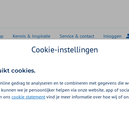
ap
Kennis & Inspiratie
Service & contact
Inloggen
Cookie-instellingen
erzekering
Financieel voordeel
el
uikt cookies.
aris: gemak en grip met
nline gedrag te analyseren en te combineren met gegevens die w
 kunnen we je persoonlijker helpen via onze website, app of soc
 In ons
cookie statement
vind je meer informatie over hoe wij of o
en een goed salaris bieden, maar ook zekerheid, overzicht en gem
treeks via het salaris wordt ingehouden en door jou wordt afgedr
 én houdt grip op de uitvoering.