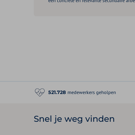
een concrete en relevante secundaire arb
medewerkers geholpen
521.728
Snel je weg vinden