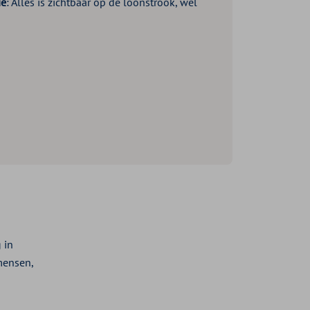
ie
: Alles is zichtbaar op de loonstrook, wel
 in
mensen,