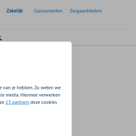
Geselecteerde doelgroep:
Zakelijk
Consumenten
Zorgaanbieders
e van je hebben. Zo weten we
iale media. Hiermee verwerken
nze
13 partners
deze cookies
ak. Met
agen –