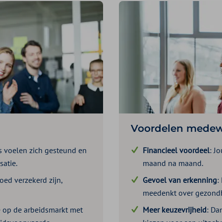
Voordelen medew
 voelen zich gesteund en
Financieel voordeel
: J
atie.
maand na maand.
oed verzekerd zijn,
Gevoel van erkenning
:
meedenkt over gezondh
je op de arbeidsmarkt met
Meer keuzevrijheid
: Da