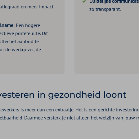
Duidelijke communicat
patiegraad en meer impact
zo transparant.
elname
: Een hogere
ectieve portefeuille. Dit
ollectief aanbod te
oor de werkgever, de
vesteren in gezondheid loont
erkers is meer dan een extraatje. Het is een gerichte investering
baarheid. Daarmee versterk je niet alleen het welzijn van jouw 