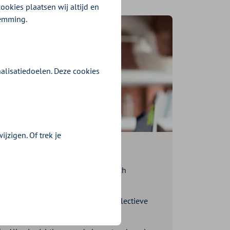
ookies plaatsen wij altijd en
temming.
alisatiedoelen. Deze cookies
jzigen. Of trek je
erker
taling
: De premie wordt automatisch
o op vergeten of te laat betalen.
ak
: Medewerkers profiteren van collectieve
 hoeven zelf niets te regelen.