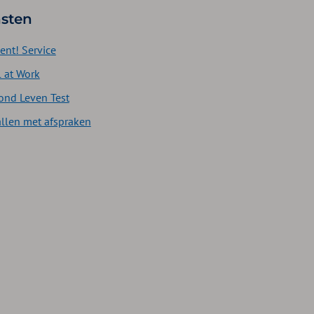
sten
ent! Service
l at Work
ond Leven Test
allen met afspraken