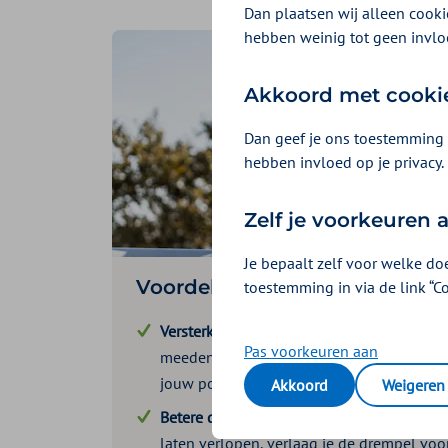
Dan plaatsen wij alleen cookie
hebben weinig tot geen invlo
Akkoord met cooki
Dan geef je ons toestemming 
hebben invloed op je privacy.
Zelf je voorkeuren
Je bepaalt zelf voor welke do
Voordelen werkgever
toestemming in via de link “C
Versterking van het werkgeversimago
: Je 
Pas voorkeuren aan
meedenkt over gemak en zekerheid voor 
jouw positie als aantrekkelijke werkgever 
Akkoord
Weigeren
Betere deelname aan collectiviteit
: Door d
laten verlopen, verlaag je de drempel v