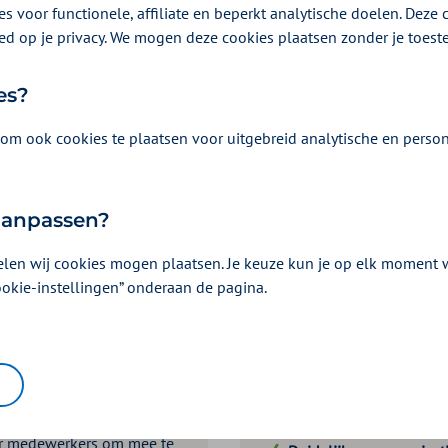
s voor functionele, affiliate en beperkt analytische doelen. Deze c
ed op je privacy. We mogen deze cookies plaatsen zonder je toes
es?
om ook cookies te plaatsen voor uitgebreid analytische en person
 aanpassen?
elen wij cookies mogen plaatsen. Je keuze kun je op elk moment wi
Voordelen medew
ookie-instellingen” onderaan de pagina.
laat zien dat je actief
Geen omkijken naar be
jouw medewerkers, wat
ingehouden – geen risic
versterkt.
Extra voordeel en gem
e premie via het salaris te
korting en voordelen en
oor medewerkers om mee te