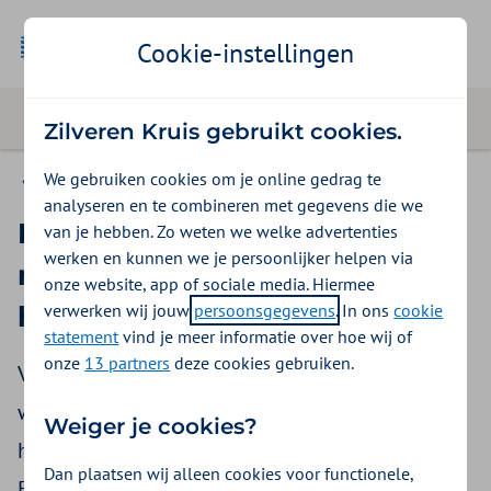
Geselecteer
Zakelijk
Cookie-instellingen
Zilveren Kruis gebruikt cookies.
We gebruiken cookies om je online gedrag te
Nieuws
analyseren en te combineren met gegevens die we
Horecaondernemers strijden
van je hebben. Zo weten we welke advertenties
werken en kunnen we je persoonlijker helpen via
met Zilveren Kruis tegen
onze website, app of sociale media. Hiermee
verwerken wij jouw
persoonsgegevens
. In ons
cookie
huidkanker
statement
vind je meer informatie over hoe wij of
onze
13 partners
deze cookies gebruiken.
Verbranden op een terrasje: het is bijna iedereen
weleens overkomen. Dat moet stoppen, vinden
Weiger je cookies?
horecaondernemer Riad Farhat en Jan-Willem
Dan plaatsen wij alleen cookies voor functionele,
Evers van zorgverzekeraar Zilveren Kruis. ‘Per