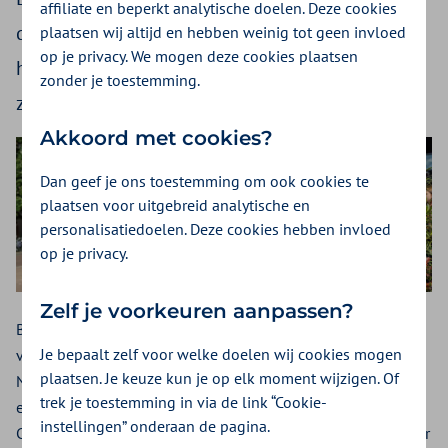
affiliate en beperkt analytische doelen. Deze cookies
dag komen er tweehonderd patiënten met
plaatsen wij altijd en hebben weinig tot geen invloed
op je privacy. We mogen deze cookies plaatsen
huidkanker bij,’ zegt Evers. ‘Daarom zetten we
zonder je toestemming.
zonnebrandcrème op de kaart.’
Akkoord met cookies?
Dan geef je ons toestemming om ook cookies te
plaatsen voor uitgebreid analytische en
personalisatiedoelen. Deze cookies hebben invloed
op je privacy.
Zelf je voorkeuren aanpassen?
Bij zonnebrandcrème denken de meeste mensen aan
Je bepaalt zelf voor welke doelen wij cookies mogen
vakantie, zee en strand. Toch verbrandt ruim 28% van de
plaatsen. Je keuze kun je op elk moment wijzigen. Of
Nederlanders niet op een handdoek in het zand, maar op
trek je toestemming in via de link “Cookie-
een zonnig, zomers terras of in de tuin. Reden voor
instellingen” onderaan de pagina.
Commercieel directeur Jan-Willem Evers van zorgverzekeraar