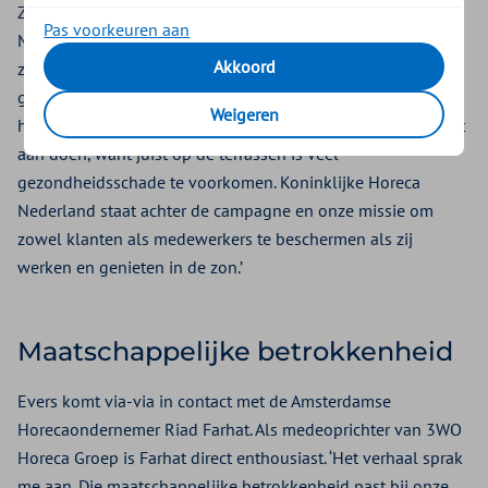
Zilveren Kruis om de handen ineen te slaan met de horeca.
Pas voorkeuren aan
Met de actie “Zonnebrandcrème op de kaart” wil Evers
Akkoord
zoveel mogelijk horecaondernemers bewustmaken van de
gezondheidsrisico’s. ‘Per jaar komen er 77.000 gevallen van
Weigeren
huidkanker bij. Daar willen we – samen met de horeca – wat
aan doen, want juist op de terrassen is veel
gezondheidsschade te voorkomen. Koninklijke Horeca
Nederland staat achter de campagne en onze missie om
zowel klanten als medewerkers te beschermen als zij
werken en genieten in de zon.’
Maatschappelijke betrokkenheid
Evers komt via-via in contact met de Amsterdamse
Horecaondernemer Riad Farhat. Als medeoprichter van 3WO
Horeca Groep is Farhat direct enthousiast. ‘Het verhaal sprak
me aan. Die maatschappelijke betrokkenheid past bij onze