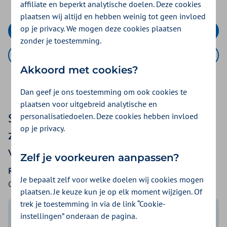
affiliate en beperkt analytische doelen. Deze cookies
gezondheid
plaatsen wij altijd en hebben weinig tot geen invloed
op je privacy. We mogen deze cookies plaatsen
Sluit direct af
zonder je toestemming.
Al klant? Ontdek je voordeel
Akkoord met cookies?
Dan geef je ons toestemming om ook cookies te
plaatsen voor uitgebreid analytische en
personalisatiedoelen. Deze cookies hebben invloed
Speciaal voor jou: een
op je privacy.
zorgverzekering met veel
voordeel
Zelf je voorkeuren aanpassen?
Rhine Amsterdam Opco BV
Je bepaalt zelf voor welke doelen wij cookies mogen
Collectiviteitnummer: 207087676
plaatsen. Je keuze kun je op elk moment wijzigen. Of
trek je toestemming in via de link “Cookie-
instellingen” onderaan de pagina.
Voordelige basispremie