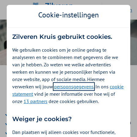
Ga naar de homepage
English
Cookie-instellingen
Zilveren Kruis gebruikt cookies.
We gebruiken cookies om je online gedrag te
analyseren en te combineren met gegevens die we
van je hebben. Zo weten we welke advertenties
werken en kunnen we je persoonlijker helpen via
Je zorgverzekering via Rhine
onze website, app of sociale media. Hiermee
Amsterdam Opco B.V. en
verwerken wij jouw
persoonsgegevens
. In ons
cookie
statement
vind je meer informatie over hoe wij of
gelieerde ondernemingen
onze
13 partners
deze cookies gebruiken.
Goed verzekerd met een complete zorgverzekering
Weiger je cookies?
Korting op de premie van de aanvullende verzekeringen
Vergoedingen om aan de slag te gaan met jouw
Dan plaatsen wij alleen cookies voor functionele,