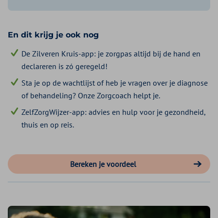
2 sterren
€ 22,48
Aanvullend Tand Basis
€ 8,08
3 sterren
€ 41,44
1 ster
€ 12,33
4 sterren
€ 64,90
En dit krijg je ook nog
2 sterren
€ 20,83
De Zilveren Kruis-app: je zorgpas altijd bij de hand en
3 sterren
€ 37,19
declareren is zó geregeld!
4 sterren
€ 53,13
Sta je op de wachtlijst of heb je vragen over je diagnose
of behandeling? Onze Zorgcoach helpt je.
ZelfZorgWijzer-app: advies en hulp voor je gezondheid,
thuis en op reis.
Bereken je voordeel