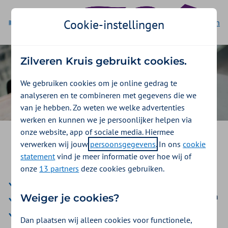
Cookie-instellingen
Ga naar de homepage
English
Zilveren Kruis gebruikt cookies.
We gebruiken cookies om je online gedrag te
analyseren en te combineren met gegevens die we
van je hebben. Zo weten we welke advertenties
werken en kunnen we je persoonlijker helpen via
onze website, app of sociale media. Hiermee
Je zorgverzekering via CNV -
verwerken wij jouw
persoonsgegevens
. In ons
cookie
Personeel
statement
vind je meer informatie over hoe wij of
onze
13 partners
deze cookies gebruiken.
Goed verzekerd met een complete zorgverzekering
Korting op de premie van de aanvullende verzekeringen
Weiger je cookies?
Vergoedingen om aan de slag te gaan met jouw
Dan plaatsen wij alleen cookies voor functionele,
gezondheid