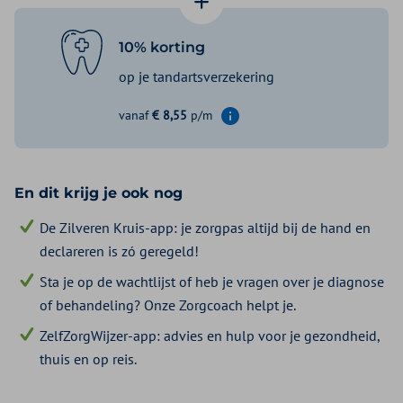
Basis Plus Module
€ 2,03
1 ster
€ 9,23
10% korting
Start Zorg & Tand 1
€ 10,76
op je tandartsverzekering
Start Zorg & Tand 2
€ 14,36
2 sterren
€ 20,25
vanaf
€ 8,55
p/m
Informatie weergeven
3 sterren
€ 38,25
Aanvullend Tand Basis
€ 8,55
1 ster
€ 13,05
En dit krijg je ook nog
2 sterren
€ 22,05
De Zilveren Kruis-app: je zorgpas altijd bij de hand en
3 sterren
€ 39,38
declareren is zó geregeld!
4 sterren
€ 56,25
Sta je op de wachtlijst of heb je vragen over je diagnose
of behandeling? Onze Zorgcoach helpt je.
ZelfZorgWijzer-app: advies en hulp voor je gezondheid,
thuis en op reis.