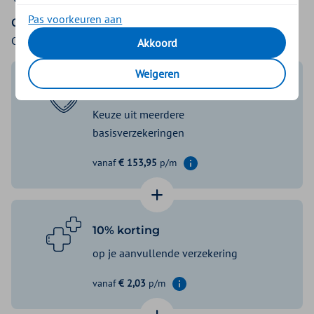
Pas voorkeuren aan
CNV - Personeel
Collectiviteitnummer: 205270201
Akkoord
Weigeren
Voordelige basispremie
Keuze uit meerdere
basisverzekeringen
vanaf
€ 153,95
p/m
Informatie weergeven
Basis Start
€ 153,95
Basis Zeker
€ 159,25
10% korting
Basis Exclusief
€ 176,45
op je aanvullende verzekering
vanaf
€ 2,03
p/m
Informatie weergeven