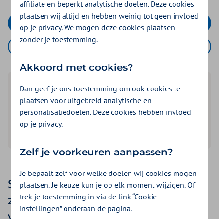
affiliate en beperkt analytische doelen. Deze cookies
plaatsen wij altijd en hebben weinig tot geen invloed
Sluit direct af
op je privacy. We mogen deze cookies plaatsen
zonder je toestemming.
Al klant? Ontdek je voordeel
Akkoord met cookies?
Dan geef je ons toestemming om ook cookies te
plaatsen voor uitgebreid analytische en
personalisatiedoelen. Deze cookies hebben invloed
876
op je privacy.
anderen kozen deze verzekering.
Zelf je voorkeuren aanpassen?
Je bepaalt zelf voor welke doelen wij cookies mogen
Speciaal voor jou: een
plaatsen. Je keuze kun je op elk moment wijzigen. Of
trek je toestemming in via de link “Cookie-
zorgverzekering met veel
instellingen” onderaan de pagina.
voordeel