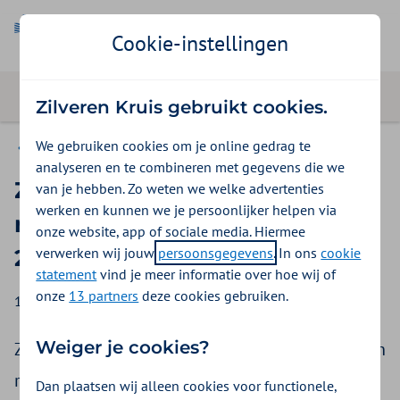
Cookie-instellingen
Zilveren Kruis gebruikt cookies.
We gebruiken cookies om je online gedrag te
Nieuws
analyseren en te combineren met gegevens die we
Zorgkantoren passen
van je hebben. Zo weten we welke advertenties
werken en kunnen we je persoonlijker helpen via
richttariefpercentages voor
onze website, app of sociale media. Hiermee
verwerken wij jouw
persoonsgegevens
. In ons
cookie
2024 aan
statement
vind je meer informatie over hoe wij of
onze
13 partners
deze cookies gebruiken.
13 september 2023
Weiger je cookies?
Zorgkantoren hebben besloten om de zogeheten
richttariefpercentages voor 2024 te verhogen.
Dan plaatsen wij alleen cookies voor functionele,