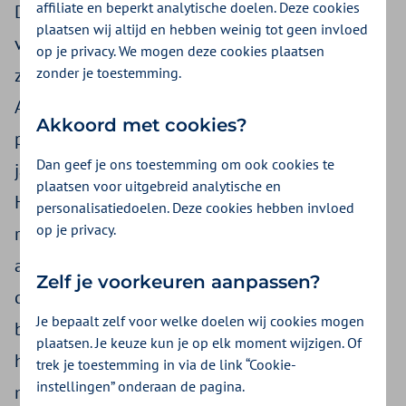
affiliate en beperkt analytische doelen. Deze cookies
Deze richttariefpercentages zijn het vertrekpunt
plaatsen wij altijd en hebben weinig tot geen invloed
voor de inkoopafspraken die zorgkantoren en
op je privacy. We mogen deze cookies plaatsen
zonder je toestemming.
zorgaanbieders regionaal met elkaar maken.
Aanleiding voor de verhoging van de
Akkoord met cookies?
percentages is een analyse van de beschikbare
Dan geef je ons toestemming om ook cookies te
jaarrekeningen van zorgaanbieders over 2022.
plaatsen voor uitgebreid analytische en
Hieruit komt naar voren dat de vastgestelde
personalisatiedoelen. Deze cookies hebben invloed
op je privacy.
richttariefpercentages voor 2024 niet voldoen
aan de uitgangspunten van de tariefsystematiek
Zelf je voorkeuren aanpassen?
die de zorgkantoren gebruiken. Zorgkantoren
Je bepaalt zelf voor welke doelen wij cookies mogen
beoordelen de wijziging als substantieel en
plaatsen. Je keuze kun je op elk moment wijzigen. Of
hebben besloten de wijziging niet pas in 2025,
trek je toestemming in via de link “Cookie-
instellingen” onderaan de pagina.
maar al in 2024 te laten ingaan.