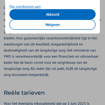
Pas voorkeuren aan
De langdurige zorg staat voor grote uitdagingen door een
toenemende vraag, stijgende kosten en een groeiend
Akkoord
arbeidsmarktprobleem. Zorgaanbieders zijn verantwoordelijk
Weigeren
voor een goed werkklimaat en goede bedrijfsvoering.
Zorgkantoren zijn verplicht aanbieders reële tarieven te
bieden. Hun gezamenlijke verantwoordelijkheid ligt in het
waarborgen van de kwaliteit, toegankelijkheid en
doelmatigheid van de langdurige zorg. Het ministerie van
VWS is verantwoordelijk voor een financieel en uitvoerbaar
kader dat de basis vormt voor de zorginkoop van de
langdurige zorg. Als ieder zijn rol pakt, blijft de langdurige
zorg duurzaam toegankelijk.
Reële tarieven
Voor het meerjarig inkoopbeleid dat op 1 juni 2023 is