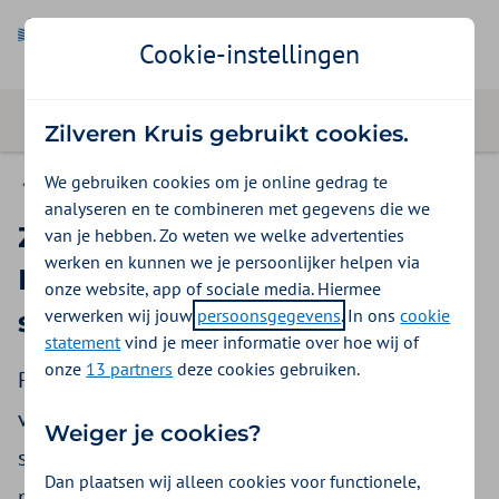
Cookie-instellingen
Zilveren Kruis gebruikt cookies.
We gebruiken cookies om je online gedrag te
Nieuws
analyseren en te combineren met gegevens die we
Zilveren Kruis Zorgkantoor en
van je hebben. Zo weten we welke advertenties
werken en kunnen we je persoonlijker helpen via
Philadelphia sluiten
onze website, app of sociale media. Hiermee
verwerken wij jouw
persoonsgegevens
. In ons
cookie
strategisch partnerschap
statement
vind je meer informatie over hoe wij of
onze
13 partners
deze cookies gebruiken.
Philadelphia en Zilveren Kruis Zorgkantoor
verenigen krachten in de strategische
Weiger je cookies?
samenwerking ‘Verderkijkers’. Doel van het
Dan plaatsen wij alleen cookies voor functionele,
partnerschap is mensen met een verstandelijke