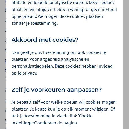
affiliate en beperkt analytische doelen. Deze cookies
beperking te ondersteunen om zoveel mogelijk
plaatsen wij altijd en hebben weinig tot geen invloed
op je privacy. We mogen deze cookies plaatsen
een betekenisvol eigen leven te leiden. Nu en in
zonder je toestemming.
de toekomst. Ondanks dat steeds meer mensen
ondersteuning nodig hebben en er steeds
Akkoord met cookies?
minder zorgverleners zijn, willen zij met dit
Dan geef je ons toestemming om ook cookies te
plaatsen voor uitgebreid analytische en
partnerschap ervoor zorgen dat die goede zorg
personalisatiedoelen. Deze cookies hebben invloed
beschikbaar blijft voor wie dat nodig heeft. Als
op je privacy.
‘Verderkijkers’ anticiperen Zilveren Kruis
Zelf je voorkeuren aanpassen?
Zorgkantoor en Philadelphia samen op de
uitdagingen van de toekomst. Door het leveren
Je bepaalt zelf voor welke doelen wij cookies mogen
plaatsen. Je keuze kun je op elk moment wijzigen. Of
van passende zorg en begeleiding in en met de
trek je toestemming in via de link “Cookie-
samenleving. En door samen te zorgen dat
instellingen” onderaan de pagina.