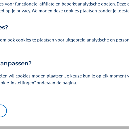
e zorgkantoren afspraken met zorgaanbieders maken over de inz
s voor functionele, affiliate en beperkt analytische doelen. Deze c
n de aanvulling op het inkoopbeleid van Zilveren Kruis leest u me
ed op je privacy. We mogen deze cookies plaatsen zonder je toes
 2022 voor de Zilveren Kruis regio’s. Voor de transitiemiddelen 2
rte aanvulling.
es?
ransitiemiddelen op het inkoopbeleid van Zilveren Kruis (pdf)
om ook cookies te plaatsen voor uitgebreid analytische en person
ransitiemiddelen op het landelijk inkoopkader (pdf)
 aanpassen?
elen wij cookies mogen plaatsen. Je keuze kun je op elk moment wi
Was dit nuttig?
ookie-instellingen” onderaan de pagina.
Ja
Nee