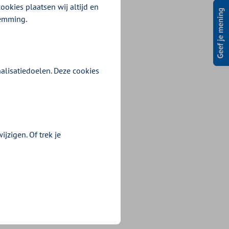
et van de middelen
ookies plaatsen wij altijd en
er over de inzet van
temming.
023 publiceren we
alisatiedoelen. Deze cookies
jzigen. Of trek je