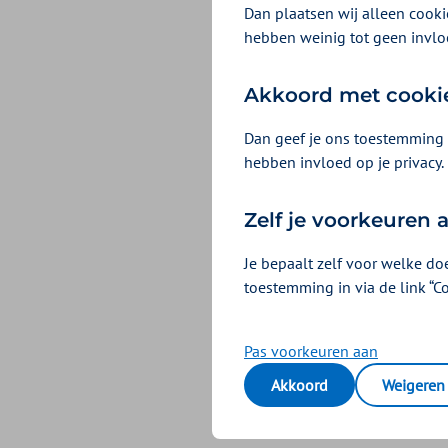
kaders waarbinnen d
Dan plaatsen wij alleen cookie
voor 2022 en 2023. I
hebben weinig tot geen invlo
de transitiemiddelen
later dit jaar een apa
Akkoord met cooki
Lees de aanvulling t
Dan geef je ons toestemming 
hebben invloed op je privacy.
Lees de aanvulling t
Zelf je voorkeuren
Je bepaalt zelf voor welke do
toestemming in via de link “C
Pas voorkeuren aan
Akkoord
Weigeren