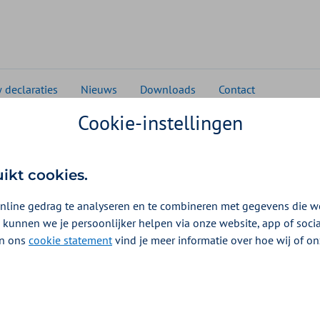
 declaraties
Nieuws
Downloads
Contact
Cookie-instellingen
en voor de V&V en GZ
iemiddelen voor de V&V
uikt cookies.
nline gedrag te analyseren en te combineren met gegevens die w
022 – 2026 transitiemiddelen beschikbaar voor de V
 kunnen we je persoonlijker helpen via onze website, app of soc
t inkoopbeleid leest u meer over de inzet van de tra
 In ons
cookie statement
vind je meer informatie over hoe wij of o
ransitiemiddelen voor bestemd 
vulling op het inkoopkader leest u waar de transitiemiddelen voor