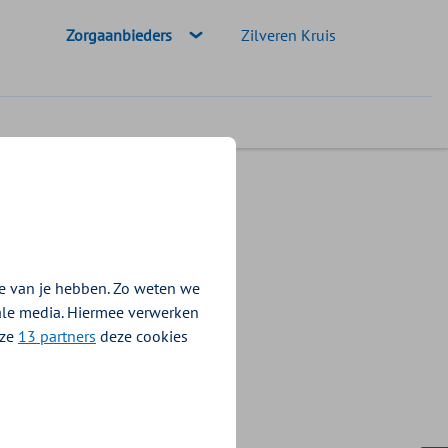
Geselecteerde doelgroep:
Zorgaanbieders
Zilveren Kruis
 en GZ
e van je hebben. Zo weten we
&V en GZ. In een
iale media. Hiermee verwerken
nsitiemiddelen.
nze
13 partners
deze cookies
zijn
 bestemd zijn. En de