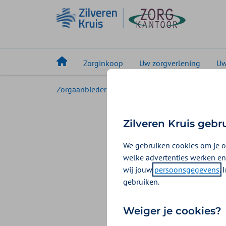
Zorginkoop
Uw zorgverlening
Uw
Zorgaanbieders
Nieuws
Transitiemiddel
Transit
Zilveren Kruis gebr
We gebruiken cookies om je o
VWS stelt voor 2
welke advertenties werken en
aanvulling op he
wij jouw
persoonsgegevens
.
gebruiken.
Waar de t
Weiger je cookies?
In de landelijke aan