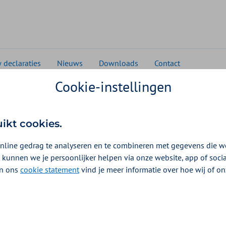
 declaraties
Nieuws
Downloads
Contact
Cookie-instellingen
ven Wlz 2025
tie tarieven Wlz 2025
uikt cookies.
nline gedrag te analyseren en te combineren met gegevens die w
 kunnen we je persoonlijker helpen via onze website, app of soc
 In ons
cookie statement
vind je meer informatie over hoe wij of o
 de Wlz in 2025 per sector zijn gepubliceerd.
lz in 2025 per sector
 deze tariefpercentages leest u in ons zorginkoopbeleid. Het kan