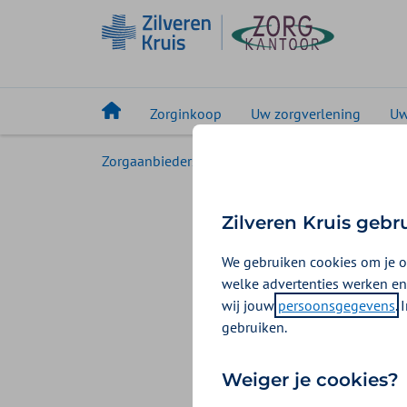
Zorginkoop
Uw zorgverlening
Uw
Zorgaanbieders
Nieuws
Publicatie tarie
Publica
Zilveren Kruis gebr
We gebruiken cookies om je o
15 januari 2025
welke advertenties werken en
wij jouw
persoonsgegevens
.
De tarieven voor
gebruiken.
Tarieven W
Weiger je cookies?
De onderbouwing voor