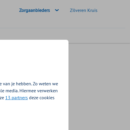
Geselecteerde doelgroep:
Zorgaanbieders
Zilveren Kruis
e van je hebben. Zo weten we
iale media. Hiermee verwerken
nze
13 partners
deze cookies
 zijn dat uw tarieven