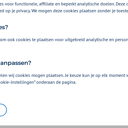
s voor functionele, affiliate en beperkt analytische doelen. Deze c
ld omdat u voor 2025 een lager tariefpercentage heeft afgesprok
ed op je privacy. We mogen deze cookies plaatsen zonder je toes
Op het tabblad ‘2025 afwijkend tariefpercentage’ vindt u een hu
ge kunt invullen. De juiste tarieven worden vervolgens voor u ber
es?
Zilveren Kruis Zorgkantoor (xlsx)
om ook cookies te plaatsen voor uitgebreid analytische en person
individuele tarieven
 aanpassen?
elen wij cookies mogen plaatsen. Je keuze kun je op elk moment wi
i 2025 ook een overzicht met uw individuele tarieven. Dit overzich
ookie-instellingen” onderaan de pagina.
oopapplicatie Mendix.
ten hoe de tarieven zijn opge
idsregels Prestatiebeschrijvingen en Tarieven 2025
op de website