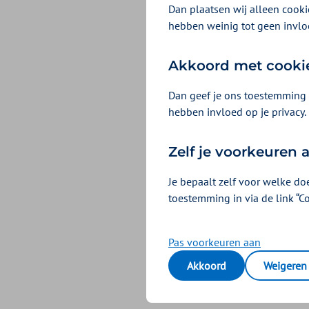
Dan plaatsen wij alleen cookie
afwijken, bijvoorbee
hebben weinig tot geen invlo
zorgaanbieder bent. 
eigen tariefpercenta
Akkoord met cooki
Tarieven 2025 Wlz 
Dan geef je ons toestemming 
hebben invloed op je privacy.
Overzicht 
Zelf je voorkeuren
Je bepaalt zelf voor welke do
U ontvangt in januar
toestemming in via de link “C
klaargezet in de ink
Pas voorkeuren aan
Wilt u we
Akkoord
Weigeren
Kijk dan naar de
Bele