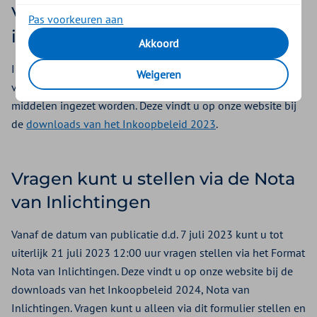
Voorwaarden aanvullend
Pas voorkeuren aan
inkoopbeleid VG7
Akkoord
In het aanvullend inkoopbeleid VG7 2023 leest u de
Weigeren
voorwaarden en de manier waarop deze extra toegekende
middelen ingezet worden. Deze vindt u op onze website bij
de
downloads van het Inkoopbeleid 2023
.
Vragen kunt u stellen via de Nota
van Inlichtingen
Vanaf de datum van publicatie d.d. 7 juli 2023 kunt u tot
uiterlijk 21 juli 2023 12:00 uur vragen stellen via het Format
Nota van Inlichtingen. Deze vindt u op onze website bij de
downloads van het Inkoopbeleid 2024, Nota van
Inlichtingen. Vragen kunt u alleen via dit formulier stellen en