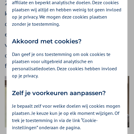
2024 beschikbaar gesteld voor VG7. Het
affiliate en beperkt analytische doelen. Deze cookies
plaatsen wij altijd en hebben weinig tot geen invloed
kostprijsonderzoek van de NZa leidt niet eerder
op je privacy. We mogen deze cookies plaatsen
dan in 2025 tot herijkte tarieven. VWS heeft dit
zonder je toestemming.
extra budget ter beschikking gesteld om te
Akkoord met cookies?
voorkomen dat de continuïteit van de zorg aan
Dan geef je ons toestemming om ook cookies te
deze doelgroep als gevolg van
plaatsen voor uitgebreid analytische en
financieringsproblemen in gevaar komt.
personalisatiedoelen. Deze cookies hebben invloed
op je privacy.
Zelf je voorkeuren aanpassen?
Je bepaalt zelf voor welke doelen wij cookies mogen
plaatsen. Je keuze kun je op elk moment wijzigen. Of
trek je toestemming in via de link “Cookie-
instellingen” onderaan de pagina.