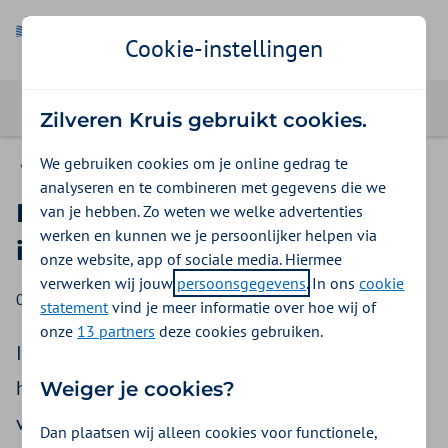
Cookie-instellingen
Zilveren Kruis gebruikt cookies.
We gebruiken cookies om je online gedrag te
Nieuws
analyseren en te combineren met gegevens die we
Publicatie aanvullend
van je hebben. Zo weten we welke advertenties
werken en kunnen we je persoonlijker helpen via
inkoopbeleid VG7 2023
onze website, app of sociale media. Hiermee
verwerken wij jouw
persoonsgegevens
. In ons
cookie
07 juli 2023
statement
vind je meer informatie over hoe wij of
onze
13 partners
deze cookies gebruiken.
In de voorjaarsnota van vrijdag 28 april 2023
heeft het kabinet een bedrag van 40 miljoen
Weiger je cookies?
voor het jaar 2023 en 40 miljoen voor het jaar
Dan plaatsen wij alleen cookies voor functionele,