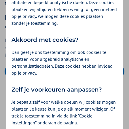
nacalculatie.
affiliate en beperkt analytische doelen. Deze cookies
plaatsen wij altijd en hebben weinig tot geen invloed
op je privacy. We mogen deze cookies plaatsen
Bekijk de nacalculatie en
zonder je toestemming.
verantwoording 2023
Akkoord met cookies?
In de nacalculatie en verantwoording 2023 leest u meer
over de tijdslijnen, uitgangspunten en de
Dan geef je ons toestemming om ook cookies te
indieningsprocedure voor de nacalculatie.
plaatsen voor uitgebreid analytische en
personalisatiedoelen. Deze cookies hebben invloed
Nacalculatie en verantwoording 2023 (pdf)
op je privacy.
Zelf je voorkeuren aanpassen?
Was dit nuttig?
Je bepaalt zelf voor welke doelen wij cookies mogen
plaatsen. Je keuze kun je op elk moment wijzigen. Of
Ja
Nee
trek je toestemming in via de link “Cookie-
instellingen” onderaan de pagina.