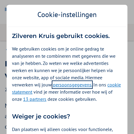
Cookie-instellingen
Zilveren Kruis gebruikt cookies.
We gebruiken cookies om je online gedrag te
Nieuws
analyseren en te combineren met gegevens die we
Nacalculatie en
van je hebben. Zo weten we welke advertenties
werken en kunnen we je persoonlijker helpen via
verantwoording 2023
onze website, app of sociale media. Hiermee
verwerken wij jouw
persoonsgegevens
. In ons
cookie
22 december 2023
statement
vind je meer informatie over hoe wij of
onze
13 partners
deze cookies gebruiken.
Na afloop van het kalenderjaar worden de
aanvaardbare kosten per zorgaanbieder
Weiger je cookies?
definitief vastgesteld. Dit doen we via de
Dan plaatsen wij alleen cookies voor functionele,