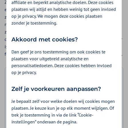
Zorgaanbieders beschikken over veel nuttige data. Het
affiliate en beperkt analytische doelen. Deze cookies
plaatsen wij altijd en hebben weinig tot geen invloed
experiment maakt gebruik van deze data op basis van
op je privacy. We mogen deze cookies plaatsen
zogenoemde datapunten. Met deze datapunten is het
zonder je toestemming.
mogelijk om te voldoen in de verantwoording over de
zorgverlening richting de NZa. Denk aan data die aantoont
Akkoord met cookies?
dat er sprake is geweest van feitelijke zorglevering. Hierdoor
is het onder andere voor de accountant makkelijker om
Dan geef je ons toestemming om ook cookies te
feitelijke zorglevering vast te stellen. Dit scheelt tijd en geld.
plaatsen voor uitgebreid analytische en
personalisatiedoelen. Deze cookies hebben invloed
op je privacy.
Zelf je voorkeuren aanpassen?
Je bepaalt zelf voor welke doelen wij cookies mogen
plaatsen. Je keuze kun je op elk moment wijzigen. Of
trek je toestemming in via de link “Cookie-
instellingen” onderaan de pagina.