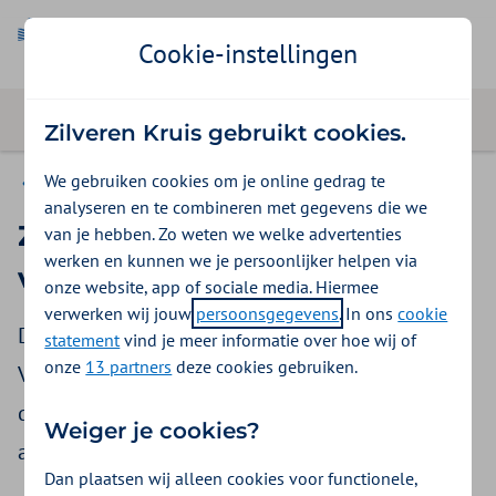
Cookie-instellingen
Zilveren Kruis gebruikt cookies.
We gebruiken cookies om je online gedrag te
Succesvolle initiatieven (uit de praktijk)
analyseren en te combineren met gegevens die we
Zinnig en simpel
van je hebben. Zo weten we welke advertenties
werken en kunnen we je persoonlijker helpen via
verantwoorden
onze website, app of sociale media. Hiermee
verwerken wij jouw
persoonsgegevens
. In ons
cookie
De NZa heeft de beleidsregel Zinnig en Simpel
statement
vind je meer informatie over hoe wij of
onze
13 partners
deze cookies gebruiken.
Verantwoorden verlengd en biedt daarmee dus
de mogelijkheid om te experimenteren om de
Weiger je cookies?
administratieve lastendruk te verlagen.
Dan plaatsen wij alleen cookies voor functionele,