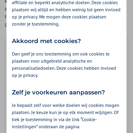
kunnen druppelen kunnen hulp krijgen van een
affiliate en beperkt analytische doelen. Deze cookies
zorgverlener. Om het gebruik van de druppelbril een succes
plaatsen wij altijd en hebben weinig tot geen invloed
te maken hebben zorgaanbieders regionale afspraken
op je privacy. We mogen deze cookies plaatsen
1
zonder je toestemming.
gemaakt over het inzetten van de druppelbril
.
Akkoord met cookies?
Dan geef je ons toestemming om ook cookies te
plaatsen voor uitgebreid analytische en
personalisatiedoelen. Deze cookies hebben invloed
op je privacy.
Zelf je voorkeuren aanpassen?
Je bepaalt zelf voor welke doelen wij cookies mogen
plaatsen. Je keuze kun je op elk moment wijzigen. Of
trek je toestemming in via de link “Cookie-
Geschikt voor
instellingen” onderaan de pagina.