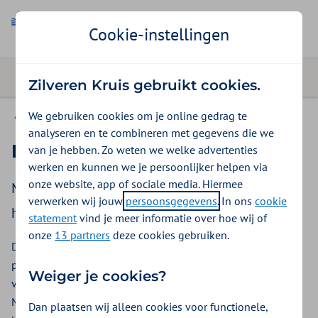
Cookie-instellingen
Zilveren Kruis gebruikt cookies.
We gebruiken cookies om je online gedrag te
Succesvolle initiatieven (uit de praktijk)
analyseren en te combineren met gegevens die we
Druppelbril
van je hebben. Zo weten we welke advertenties
werken en kunnen we je persoonlijker helpen via
onze website, app of sociale media. Hiermee
Met de druppelbril kunnen cliënten zelf, zonder
verwerken wij jouw
persoonsgegevens
. In ons
cookie
hulp van zorgverleners, hun ogen druppelen.
statement
vind je meer informatie over hoe wij of
onze
13 partners
deze cookies gebruiken.
Deze bril heeft 3 gaatjes per glas waar een druppelflesje op
past zodat de druppels direct in het oog vallen bij een hoek
Weiger je cookies?
van 90 graden. De druppelbril is voor iedereen beschikbaar.
Mensen die om (medische) redenen niet zelf de ogen
Dan plaatsen wij alleen cookies voor functionele,